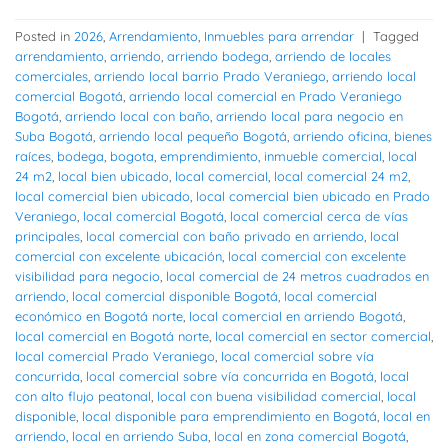
Posted in
2026
,
Arrendamiento
,
Inmuebles para arrendar
|
Tagged
arrendamiento
,
arriendo
,
arriendo bodega
,
arriendo de locales
comerciales
,
arriendo local barrio Prado Veraniego
,
arriendo local
comercial Bogotá
,
arriendo local comercial en Prado Veraniego
Bogotá
,
arriendo local con baño
,
arriendo local para negocio en
Suba Bogotá
,
arriendo local pequeño Bogotá
,
arriendo oficina
,
bienes
raíces
,
bodega
,
bogota
,
emprendimiento
,
inmueble comercial
,
local
24 m2
,
local bien ubicado
,
local comercial
,
local comercial 24 m2
,
local comercial bien ubicado
,
local comercial bien ubicado en Prado
Veraniego
,
local comercial Bogotá
,
local comercial cerca de vías
principales
,
local comercial con baño privado en arriendo
,
local
comercial con excelente ubicación
,
local comercial con excelente
visibilidad para negocio
,
local comercial de 24 metros cuadrados en
arriendo
,
local comercial disponible Bogotá
,
local comercial
económico en Bogotá norte
,
local comercial en arriendo Bogotá
,
local comercial en Bogotá norte
,
local comercial en sector comercial
,
local comercial Prado Veraniego
,
local comercial sobre vía
concurrida
,
local comercial sobre vía concurrida en Bogotá
,
local
con alto flujo peatonal
,
local con buena visibilidad comercial
,
local
disponible
,
local disponible para emprendimiento en Bogotá
,
local en
arriendo
,
local en arriendo Suba
,
local en zona comercial Bogotá
,