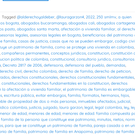
|
Tagged
@alderechoyaldeber
,
@lauragarzon4
,
2022
,
250 smlmv
,
a quien
os bogota
,
abogados bucaramanga
,
abogados cali
,
abogados cartagena
s pasto
,
abogados santa marta
,
afectación a vivienda familiar
,
al derech
sesorias legales
,
asesorias legales en bogota
,
beneficiarios del patrimonio
e familia
,
casas de justicia
,
casas que no se pueden embargar
,
codigo civi
tuye un patrimonio de familia
,
como se protege una vivienda en colombia
,
,
compañeros permanentes
,
conceptos juridicos
,
constitucion
,
constitución 
tucion politica de colombia
,
constitucional
,
consultorio juridico
,
consultorios
a
,
Decreto 2817 de 2006
,
defensoria
,
defensoria del pueblo
,
demandas
,
derecho civil
,
derecho colombia
,
derecho de familia
,
derecho de peticion
,
zados
,
derechos constitucionales
,
derechos constitucionales fundamentales
,
constitucionales
,
derechos fundamentales en la constitucion
,
derechos
 la afectación a vivienda familiar
,
el patrimonio de familia es embargabl
es
,
escritura pública
,
evitar embargos
,
familia
,
formatos
,
hermanos
,
hijos
,
eble de propiedad de dos o más personas
,
inmuebles afectados
,
judicial
,
ridico colombia
,
justicia
,
juzgado
,
laura garzon
,
legal
,
legal colombia
,
ley
,
le
menor de edad
,
menores de edad
,
menores de edad. familia compuesta p
familia de la persona que constituye ese patrimonio
,
minutas
,
nietos
,
norm
os
,
para que se constituye un patrimonio de familia
,
pareja casada o en un
nio de familia
,
patrimonio de familia en Anapoima
,
patrimonio de familia