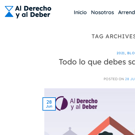
Skip
to
Inicio
Nosotros
Arren
content
TAG ARCHIVE
2021
,
BL
Todo lo que debes sa
POSTED ON
28 JU
28
Jun