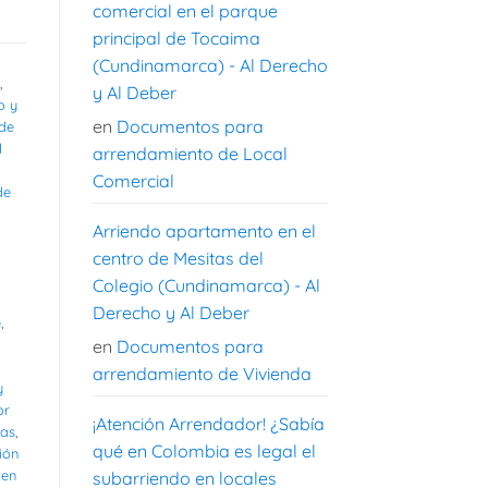
comercial en el parque
principal de Tocaima
(Cundinamarca) - Al Derecho
,
y Al Deber
o y
en
Documentos para
 de
l
arrendamiento de Local
Comercial
de
Arriendo apartamento en el
centro de Mesitas del
Colegio (Cundinamarca) - Al
Derecho y Al Deber
e
,
en
Documentos para
arrendamiento de Vivienda
y
or
¡Atención Arrendador! ¿Sabía
as
,
qué en Colombia es legal el
ión
 en
subarriendo en locales