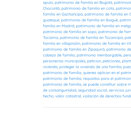
apulo
,
patrimonio de familia en Bogotá
,
patrimoni
Chocontá
,
patrimonio de familia en cota
,
patrimon
familia en Gachancipá
,
patrimonio de familia en
guateque
,
patrimonio de familia en Ibagué
,
patrim
familia en Madrid
,
patrimonio de familia en melg
patrimonio de familia en sopo
,
patrimonio de fam
Tocaima
,
patrimonio de familia en Tocancipá
,
pat
familia en villapinzón
,
patrimonio de familia en Vil
patrimonio de familia en Zipaquirá
,
patrimonio de
cabeza de familia
,
patrimonio inembargable
,
pers
personerias municipales
,
peticion
,
peticiones
,
plant
vivienda
,
proteger la vivienda de una familia
,
pued
patrimonio de familia
,
quienes aplican en el patri
patrimonio de familia
,
requisitos para el patrimon
patrimonio de familia
,
se puede constituir sobre 
de consanguinidad
,
seguridad social
,
servicios jur
hecho
,
valor catastral
,
violación de derechos fun