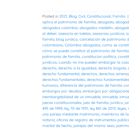
Posted in
2021
,
Blog
,
Civil
,
Constitucional
,
Familia
aplica el patrimonio de familia
,
abogada
,
abogad
abogados colombia
,
abogados medellin
,
abogado
al deber
,
asesoria en tutelas
,
asesorias juridicas
,
a
familia
,
blog juridico
,
cancelación de patrimonio d
colombiano
,
Colombia abogados
,
como se consti
cómo se puede constituir el patrimonio de familia
patrimonio de familia
,
constitucion política
,
consti
juridicos
,
cuando no me pueden embargar la cas
derecho
,
derecho a la igualdad
,
derecho bogota
,
derecho fundamental
,
derechos
,
derechos amena
derechos fundamentales
,
derechos fundamentales 
humanos
,
diferencia del patrimonio de familia con
embargos por deudas
,
embargos por obligacion
inembargabilidad de un inmueble
,
inmueble
,
inmu
jueces constitucionales
,
juez de familia
,
juridico
,
ju
495 de 1999
,
ley 70 de 1931
,
ley 861 de 2013
,
leyes
,
una pareja mediante matrimonio
,
miembros de la 
notaria
,
oficina de registro de instrumentos públic
marital de hecho
,
parejas del mismo sexo
,
patrimo