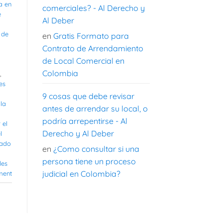
a en
comerciales? - Al Derecho y
e
Al Deber
 de
en
Gratis Formato para
Contrato de Arrendamiento
de Local Comercial en
Colombia
,
es
9 cosas que debe revisar
la
antes de arrendar su local, o
podría arrepentirse - Al
 el
Derecho y Al Deber
l
rado
en
¿Como consultar si una
persona tiene un proceso
les
judicial en Colombia?
ment