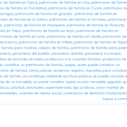
o de familia en Cajicá
,
patrimonio de familia en chia
,
patrimonio de famili
io de familia en Facatativá
,
patrimonio de familia en Funza
,
patrimonio d
 Garagoa
,
patrimonio de familia en girardor
,
patrimonio de familia en
onio de familia en la calera
,
patrimonio de familia en la mesa
,
patrimonio
ar
,
patrimonio de familia en mosquera
,
patrimonio de familia en Ricaurte
,
ilia en Tabio
,
patrimonio de familia en tenjo
,
patrimonio de familia en
rimonio de familia en tunja
,
patrimonio de familia en Ubaté
,
patrimonio de
lavicencio
,
patrimonio de familia en Villeta
,
patrimonio de familia en Yopal
 familia para madres cabeza de familia
,
patrimonio de familia para padr
oneria
,
personeria del pueblo
,
personeria distrital
,
personeria municipal
,
illas de acciones de tutela
,
proteccion a la vivienda familiar
,
proteccion de 
o constituir un patrimonio de familia
,
quejas
,
quien puede constituir un
monio de familia
,
rama judicial
,
reclamos
,
registro
,
requisitos para constituir
io de familia
,
se constituye mediante escritura pública
,
se puede cancelar e
más de un inmueble
,
se puede constituir sobre un solo inmueble
,
segundo g
idicos
,
solicitud
,
solicitudes
,
supernotariado
,
tips juridicos
,
union marital de
damentales
,
vivienda de interes social
,
vulneracion de derechos fundamenta
Leave a com