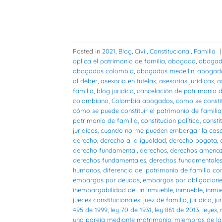
Posted in
2021
,
Blog
,
Civil
,
Constitucional
,
Familia
aplica el patrimonio de familia
,
abogada
,
abogad
abogados colombia
,
abogados medellin
,
abogado
al deber
,
asesoria en tutelas
,
asesorias juridicas
,
a
familia
,
blog juridico
,
cancelación de patrimonio d
colombiano
,
Colombia abogados
,
como se consti
cómo se puede constituir el patrimonio de familia
patrimonio de familia
,
constitucion política
,
consti
juridicos
,
cuando no me pueden embargar la cas
derecho
,
derecho a la igualdad
,
derecho bogota
,
derecho fundamental
,
derechos
,
derechos amena
derechos fundamentales
,
derechos fundamentales 
humanos
,
diferencia del patrimonio de familia con
embargos por deudas
,
embargos por obligacion
inembargabilidad de un inmueble
,
inmueble
,
inmu
jueces constitucionales
,
juez de familia
,
juridico
,
ju
495 de 1999
,
ley 70 de 1931
,
ley 861 de 2013
,
leyes
,
una pareja mediante matrimonio
,
miembros de la 