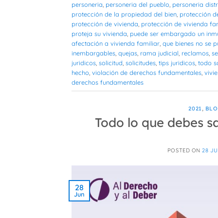
personeria
,
personeria del pueblo
,
personeria distr
protección de la propiedad del bien
,
protección d
protección de vivienda
,
protección de vivienda fam
proteja su vivienda
,
puede ser embargado un inmue
afectación a vivienda familiar
,
que bienes no se 
inembargables
,
quejas
,
rama judicial
,
reclamos
,
se
juridicos
,
solicitud
,
solicitudes
,
tips juridicos
,
todo s
hecho
,
violación de derechos fundamentales
,
vivi
derechos fundamentales
2021
,
BL
Todo lo que debes sa
POSTED ON
28 JU
28
Jun