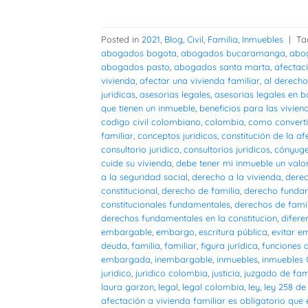
Posted in
2021
,
Blog
,
Civil
,
Familia
,
Inmuebles
|
Ta
abogados bogota
,
abogados bucaramanga
,
abog
abogados pasto
,
abogados santa marta
,
afectaci
vivienda
,
afectar una vivienda familiar
,
al derecho
juridicas
,
asesorias legales
,
asesorias legales en 
que tienen un inmueble
,
beneficios para las vivien
codigo civil colombiano
,
colombia
,
como converti
familiar
,
conceptos juridicos
,
constitución de la af
consultorio juridico
,
consultorios juridicos
,
cónyug
cuide su vivienda
,
debe tener mi inmueble un valor
a la seguridad social
,
derecho a la vivienda
,
dere
constitucional
,
derecho de familia
,
derecho funda
constitucionales fundamentales
,
derechos de fami
derechos fundamentales en la constitucion
,
difere
embargable
,
embargo
,
escritura pública
,
evitar 
deuda
,
familia
,
familiar
,
figura jurídica
,
funciones d
embargada
,
inembargable
,
inmuebles
,
inmuebles
juridico
,
juridico colombia
,
justicia
,
juzgado de fam
laura garzon
,
legal
,
legal colombia
,
ley
,
ley 258 de
afectación a vivienda familiar es obligatorio que