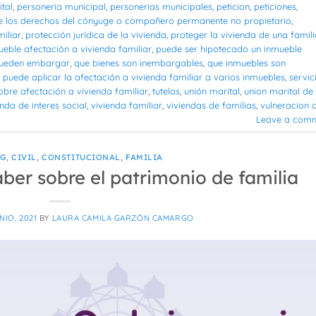
ital
,
personeria municipal
,
personerias municipales
,
peticion
,
peticiones
,
e los derechos del cónyuge o compañero permanente no propietario
,
iliar
,
protección jurídica de la vivienda
,
proteger la vivienda de una famili
ble afectación a vivienda familiar
,
puede ser hipotecado un inmueble
pueden embargar
,
que bienes son inembargables
,
que inmuebles son
 puede aplicar la afectación a vivienda familiar a varios inmuebles
,
servic
obre afectación a vivienda familiar
,
tutelas
,
unión marital
,
union marital de
enda de interes social
,
vivienda familiar
,
viviendas de familias
,
vulneracion 
Leave a com
OG
,
CIVIL
,
CONSTITUCIONAL
,
FAMILIA
ber sobre el patrimonio de familia
NIO, 2021
BY
LAURA CAMILA GARZÓN CAMARGO