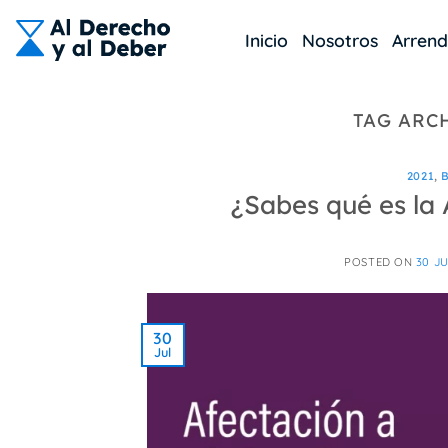
Skip
to
Inicio
Nosotros
Arren
content
TAG ARC
2021
,
¿Sabes qué es la 
POSTED ON
30 JU
30
Jul