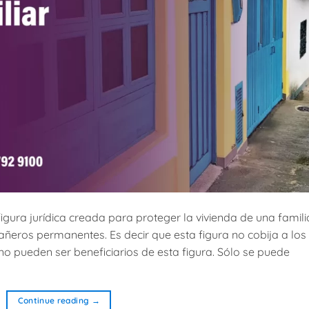
figura jurídica creada para proteger la vivienda de una famili
eros permanentes. Es decir que esta figura no cobija a los
e no pueden ser beneficiarios de esta figura. Sólo se puede
Continue reading
→