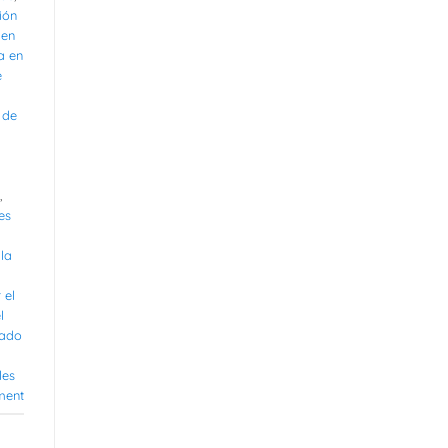
ión
 en
a en
e
 de
,
es
la
 el
l
rado
les
ment