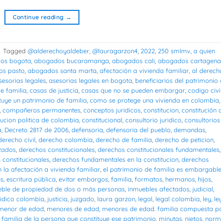
Continue reading
→
|
Tagged
@alderechoyaldeber
,
@lauragarzon4
,
2022
,
250 smlmv
,
a quien
os bogota
,
abogados bucaramanga
,
abogados cali
,
abogados cartagena
s pasto
,
abogados santa marta
,
afectación a vivienda familiar
,
al derech
sesorias legales
,
asesorias legales en bogota
,
beneficiarios del patrimonio
e familia
,
casas de justicia
,
casas que no se pueden embargar
,
codigo civi
tuye un patrimonio de familia
,
como se protege una vivienda en colombia
,
,
compañeros permanentes
,
conceptos juridicos
,
constitucion
,
constitución 
tucion politica de colombia
,
constitucional
,
consultorio juridico
,
consultorios
a
,
Decreto 2817 de 2006
,
defensoria
,
defensoria del pueblo
,
demandas
,
derecho civil
,
derecho colombia
,
derecho de familia
,
derecho de peticion
,
zados
,
derechos constitucionales
,
derechos constitucionales fundamentales
,
constitucionales
,
derechos fundamentales en la constitucion
,
derechos
 la afectación a vivienda familiar
,
el patrimonio de familia es embargabl
es
,
escritura pública
,
evitar embargos
,
familia
,
formatos
,
hermanos
,
hijos
,
eble de propiedad de dos o más personas
,
inmuebles afectados
,
judicial
,
ridico colombia
,
justicia
,
juzgado
,
laura garzon
,
legal
,
legal colombia
,
ley
,
le
menor de edad
,
menores de edad
,
menores de edad. familia compuesta p
familia de la persona que constituye ese patrimonio
,
minutas
,
nietos
,
norm