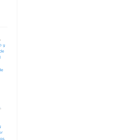
,
o y
 de
l
de
e
,
y
or
as
,