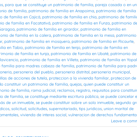
os
,
para que se constituye un patrimonio de familia
,
pareja casada o en un
nio de familia
,
patrimonio de familia en Anapoima
,
patrimonio de familia
o de familia en Cajicá
,
patrimonio de familia en chia
,
patrimonio de famili
io de familia en Facatativá
,
patrimonio de familia en Funza
,
patrimonio d
 Garagoa
,
patrimonio de familia en girardor
,
patrimonio de familia en
onio de familia en la calera
,
patrimonio de familia en la mesa
,
patrimonio
ar
,
patrimonio de familia en mosquera
,
patrimonio de familia en Ricaurte
,
ilia en Tabio
,
patrimonio de familia en tenjo
,
patrimonio de familia en
rimonio de familia en tunja
,
patrimonio de familia en Ubaté
,
patrimonio de
lavicencio
,
patrimonio de familia en Villeta
,
patrimonio de familia en Yopal
 familia para madres cabeza de familia
,
patrimonio de familia para padr
oneria
,
personeria del pueblo
,
personeria distrital
,
personeria municipal
,
illas de acciones de tutela
,
proteccion a la vivienda familiar
,
proteccion de 
o constituir un patrimonio de familia
,
quejas
,
quien puede constituir un
monio de familia
,
rama judicial
,
reclamos
,
registro
,
requisitos para constituir
io de familia
,
se constituye mediante escritura pública
,
se puede cancelar e
más de un inmueble
,
se puede constituir sobre un solo inmueble
,
segundo g
idicos
,
solicitud
,
solicitudes
,
supernotariado
,
tips juridicos
,
union marital de
damentales
,
vivienda de interes social
,
vulneracion de derechos fundamenta
Leave a com