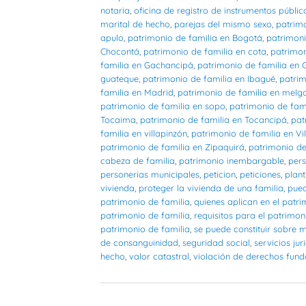
notaria
,
oficina de registro de instrumentos públic
marital de hecho
,
parejas del mismo sexo
,
patrimo
apulo
,
patrimonio de familia en Bogotá
,
patrimoni
Chocontá
,
patrimonio de familia en cota
,
patrimon
familia en Gachancipá
,
patrimonio de familia en
guateque
,
patrimonio de familia en Ibagué
,
patrim
familia en Madrid
,
patrimonio de familia en melg
patrimonio de familia en sopo
,
patrimonio de fam
Tocaima
,
patrimonio de familia en Tocancipá
,
pat
familia en villapinzón
,
patrimonio de familia en Vil
patrimonio de familia en Zipaquirá
,
patrimonio de
cabeza de familia
,
patrimonio inembargable
,
pers
personerias municipales
,
peticion
,
peticiones
,
plant
vivienda
,
proteger la vivienda de una familia
,
pued
patrimonio de familia
,
quienes aplican en el patri
patrimonio de familia
,
requisitos para el patrimon
patrimonio de familia
,
se puede constituir sobre 
de consanguinidad
,
seguridad social
,
servicios jur
hecho
,
valor catastral
,
violación de derechos fun