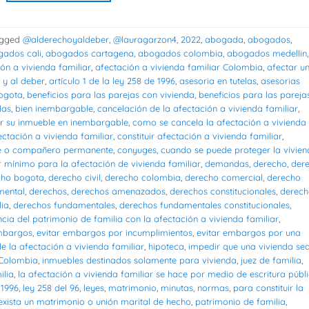
gged
@alderechoyaldeber
,
@lauragarzon4
,
2022
,
abogada
,
abogados
,
ados cali
,
abogados cartagena
,
abogados colombia
,
abogados medellin
,
ón a vivienda familiar
,
afectación a vivienda familiar Colombia
,
afectar u
 y al deber
,
artículo 1 de la ley 258 de 1996
,
asesoria en tutelas
,
asesorias
bogota
,
beneficios para las parejas con vivienda
,
beneficios para las pareja
das
,
bien inembargable
,
cancelación de la afectación a vivienda familiar
,
r su inmueble en inembargable
,
como se cancela la afectación a vivienda
ectación a vivienda familiar
,
constituir afectación a vivienda familiar
,
e o compañero permanente
,
conyuges
,
cuando se puede proteger la vivie
 mínimo para la afectación de vivienda familiar
,
demandas
,
derecho
,
der
cho bogota
,
derecho civil
,
derecho colombia
,
derecho comercial
,
derecho
mental
,
derechos
,
derechos amenazados
,
derechos constitucionales
,
derech
lia
,
derechos fundamentales
,
derechos fundamentales constitucionales
,
ncia del patrimonio de familia con la afectación a vivienda familiar
,
embargos
,
evitar embargos por incumplimientos
,
evitar embargos por una
e la afectación a vivienda familiar
,
hipoteca
,
impedir que una vivienda se
 Colombia
,
inmuebles destinados solamente para vivienda
,
juez de familia
,
ilia
,
la afectación a vivienda familiar se hace por medio de escritura públ
 1996
,
ley 258 del 96
,
leyes
,
matrimonio
,
minutas
,
normas
,
para constituir la
 exista un matrimonio o unión marital de hecho
,
patrimonio de familia
,