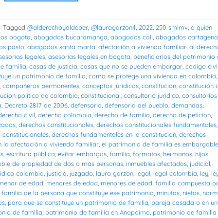
|
Tagged
@alderechoyaldeber
,
@lauragarzon4
,
2022
,
250 smlmv
,
a quien
os bogota
,
abogados bucaramanga
,
abogados cali
,
abogados cartagena
s pasto
,
abogados santa marta
,
afectación a vivienda familiar
,
al derech
sesorias legales
,
asesorias legales en bogota
,
beneficiarios del patrimonio
e familia
,
casas de justicia
,
casas que no se pueden embargar
,
codigo civi
tuye un patrimonio de familia
,
como se protege una vivienda en colombia
,
,
compañeros permanentes
,
conceptos juridicos
,
constitucion
,
constitución 
tucion politica de colombia
,
constitucional
,
consultorio juridico
,
consultorios
a
,
Decreto 2817 de 2006
,
defensoria
,
defensoria del pueblo
,
demandas
,
derecho civil
,
derecho colombia
,
derecho de familia
,
derecho de peticion
,
zados
,
derechos constitucionales
,
derechos constitucionales fundamentales
,
constitucionales
,
derechos fundamentales en la constitucion
,
derechos
 la afectación a vivienda familiar
,
el patrimonio de familia es embargabl
es
,
escritura pública
,
evitar embargos
,
familia
,
formatos
,
hermanos
,
hijos
,
eble de propiedad de dos o más personas
,
inmuebles afectados
,
judicial
,
ridico colombia
,
justicia
,
juzgado
,
laura garzon
,
legal
,
legal colombia
,
ley
,
le
menor de edad
,
menores de edad
,
menores de edad. familia compuesta p
familia de la persona que constituye ese patrimonio
,
minutas
,
nietos
,
norm
os
,
para que se constituye un patrimonio de familia
,
pareja casada o en un
nio de familia
,
patrimonio de familia en Anapoima
,
patrimonio de familia