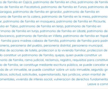
o de familia en Cajicá
,
patrimonio de familia en chia
,
patrimonio de famili
io de familia en Facatativá
,
patrimonio de familia en Funza
,
patrimonio d
 Garagoa
,
patrimonio de familia en girardor
,
patrimonio de familia en
onio de familia en la calera
,
patrimonio de familia en la mesa
,
patrimonio
ar
,
patrimonio de familia en mosquera
,
patrimonio de familia en Ricaurte
,
ilia en Tabio
,
patrimonio de familia en tenjo
,
patrimonio de familia en
rimonio de familia en tunja
,
patrimonio de familia en Ubaté
,
patrimonio de
lavicencio
,
patrimonio de familia en Villeta
,
patrimonio de familia en Yopal
 familia para madres cabeza de familia
,
patrimonio de familia para padr
oneria
,
personeria del pueblo
,
personeria distrital
,
personeria municipal
,
illas de acciones de tutela
,
proteccion a la vivienda familiar
,
proteccion de 
o constituir un patrimonio de familia
,
quejas
,
quien puede constituir un
monio de familia
,
rama judicial
,
reclamos
,
registro
,
requisitos para constituir
io de familia
,
se constituye mediante escritura pública
,
se puede cancelar e
más de un inmueble
,
se puede constituir sobre un solo inmueble
,
segundo g
idicos
,
solicitud
,
solicitudes
,
supernotariado
,
tips juridicos
,
union marital de
damentales
,
vivienda de interes social
,
vulneracion de derechos fundamenta
Leave a com