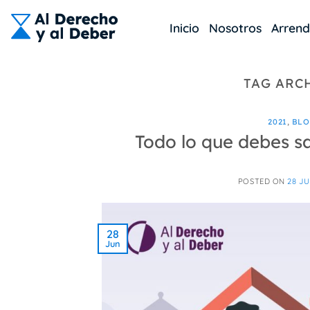
Skip
to
Inicio
Nosotros
Arren
content
TAG ARC
2021
,
BL
Todo lo que debes sa
POSTED ON
28 JU
28
Jun