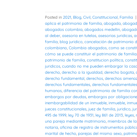
Posted in
2021
,
Blog
,
Civil
,
Constitucional
,
Familia
aplica el patrimonio de familia
,
abogada
,
abogad
abogados colombia
,
abogados medellin
,
abogado
al deber
,
asesoria en tutelas
,
asesorias juridicas
,
a
familia
,
blog juridico
,
cancelación de patrimonio d
colombiano
,
Colombia abogados
,
como se consti
cómo se puede constituir el patrimonio de familia
patrimonio de familia
,
constitucion política
,
consti
juridicos
,
cuando no me pueden embargar la cas
derecho
,
derecho a la igualdad
,
derecho bogota
,
derecho fundamental
,
derechos
,
derechos amena
derechos fundamentales
,
derechos fundamentales 
humanos
,
diferencia del patrimonio de familia con
embargos por deudas
,
embargos por obligacion
inembargabilidad de un inmueble
,
inmueble
,
inmu
jueces constitucionales
,
juez de familia
,
juridico
,
ju
495 de 1999
,
ley 70 de 1931
,
ley 861 de 2013
,
leyes
,
una pareja mediante matrimonio
,
miembros de la 
notaria
,
oficina de registro de instrumentos públic
marital de hecho
,
parejas del mismo sexo
,
patrimo