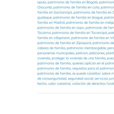
apulo
,
patrimonio de familia en Bogotá
,
patrimoni
Chocontá
,
patrimonio de familia en cota
,
patrimon
familia en Gachancipá
,
patrimonio de familia en
guateque
,
patrimonio de familia en Ibagué
,
patrim
familia en Madrid
,
patrimonio de familia en melg
patrimonio de familia en sopo
,
patrimonio de fam
Tocaima
,
patrimonio de familia en Tocancipá
,
pat
familia en villapinzón
,
patrimonio de familia en Vil
patrimonio de familia en Zipaquirá
,
patrimonio de
cabeza de familia
,
patrimonio inembargable
,
pers
personerias municipales
,
peticion
,
peticiones
,
plant
vivienda
,
proteger la vivienda de una familia
,
pued
patrimonio de familia
,
quienes aplican en el patri
patrimonio de familia
,
requisitos para el patrimon
patrimonio de familia
,
se puede constituir sobre 
de consanguinidad
,
seguridad social
,
servicios jur
hecho
,
valor catastral
,
violación de derechos fun