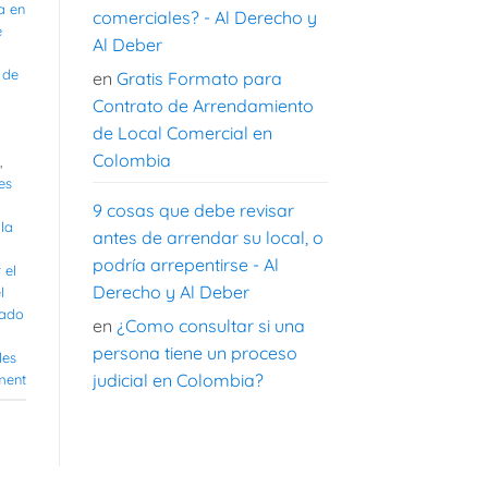
a en
comerciales? - Al Derecho y
e
Al Deber
 de
en
Gratis Formato para
Contrato de Arrendamiento
de Local Comercial en
Colombia
,
es
9 cosas que debe revisar
la
antes de arrendar su local, o
podría arrepentirse - Al
 el
Derecho y Al Deber
l
rado
en
¿Como consultar si una
persona tiene un proceso
les
judicial en Colombia?
ment