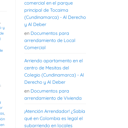
comercial en el parque
principal de Tocaima
(Cundinamarca) - Al Derecho
,
y Al Deber
o y
en
Documentos para
 de
l
arrendamiento de Local
Comercial
de
Arriendo apartamento en el
centro de Mesitas del
Colegio (Cundinamarca) - Al
Derecho y Al Deber
e
,
en
Documentos para
arrendamiento de Vivienda
y
or
¡Atención Arrendador! ¿Sabía
as
,
qué en Colombia es legal el
ión
 en
subarriendo en locales