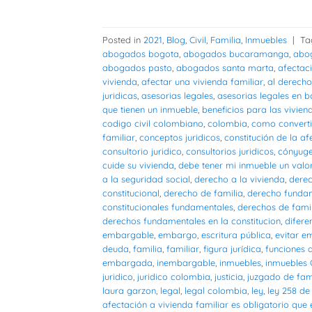
Posted in
2021
,
Blog
,
Civil
,
Familia
,
Inmuebles
|
Ta
abogados bogota
,
abogados bucaramanga
,
abog
abogados pasto
,
abogados santa marta
,
afectaci
vivienda
,
afectar una vivienda familiar
,
al derecho
juridicas
,
asesorias legales
,
asesorias legales en 
que tienen un inmueble
,
beneficios para las vivien
codigo civil colombiano
,
colombia
,
como converti
familiar
,
conceptos juridicos
,
constitución de la af
consultorio juridico
,
consultorios juridicos
,
cónyug
cuide su vivienda
,
debe tener mi inmueble un valor
a la seguridad social
,
derecho a la vivienda
,
dere
constitucional
,
derecho de familia
,
derecho funda
constitucionales fundamentales
,
derechos de fami
derechos fundamentales en la constitucion
,
difere
embargable
,
embargo
,
escritura pública
,
evitar 
deuda
,
familia
,
familiar
,
figura jurídica
,
funciones d
embargada
,
inembargable
,
inmuebles
,
inmuebles
juridico
,
juridico colombia
,
justicia
,
juzgado de fam
laura garzon
,
legal
,
legal colombia
,
ley
,
ley 258 de
afectación a vivienda familiar es obligatorio que