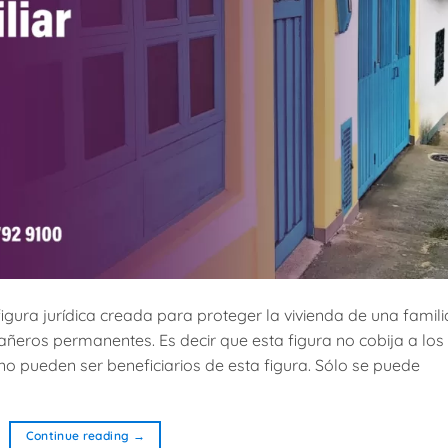
figura jurídica creada para proteger la vivienda de una famili
eros permanentes. Es decir que esta figura no cobija a los
e no pueden ser beneficiarios de esta figura. Sólo se puede
Continue reading
→