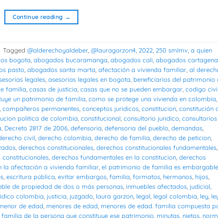
Continue reading
→
|
Tagged
@alderechoyaldeber
,
@lauragarzon4
,
2022
,
250 smlmv
,
a quien
os bogota
,
abogados bucaramanga
,
abogados cali
,
abogados cartagena
s pasto
,
abogados santa marta
,
afectación a vivienda familiar
,
al derech
sesorias legales
,
asesorias legales en bogota
,
beneficiarios del patrimonio
e familia
,
casas de justicia
,
casas que no se pueden embargar
,
codigo civi
tuye un patrimonio de familia
,
como se protege una vivienda en colombia
,
,
compañeros permanentes
,
conceptos juridicos
,
constitucion
,
constitución 
tucion politica de colombia
,
constitucional
,
consultorio juridico
,
consultorios
a
,
Decreto 2817 de 2006
,
defensoria
,
defensoria del pueblo
,
demandas
,
derecho civil
,
derecho colombia
,
derecho de familia
,
derecho de peticion
,
zados
,
derechos constitucionales
,
derechos constitucionales fundamentales
,
constitucionales
,
derechos fundamentales en la constitucion
,
derechos
 la afectación a vivienda familiar
,
el patrimonio de familia es embargabl
es
,
escritura pública
,
evitar embargos
,
familia
,
formatos
,
hermanos
,
hijos
,
eble de propiedad de dos o más personas
,
inmuebles afectados
,
judicial
,
ridico colombia
,
justicia
,
juzgado
,
laura garzon
,
legal
,
legal colombia
,
ley
,
le
menor de edad
,
menores de edad
,
menores de edad. familia compuesta p
familia de la persona que constituye ese patrimonio
,
minutas
,
nietos
,
norm