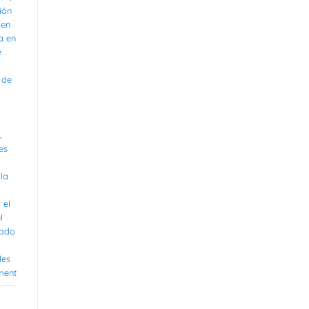
ión
 en
a en
e
 de
,
es
la
 el
l
rado
les
ment