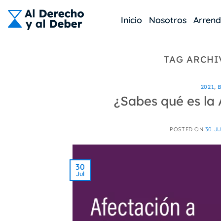
Skip
to
Inicio
Nosotros
Arren
content
TAG ARCHI
2021
,
¿Sabes qué es la 
POSTED ON
30 JU
30
Jul