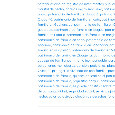
notaria
,
oficina de registro de instrumentos públic
marital de hecho
,
parejas del mismo sexo
,
patrimo
apulo
,
patrimonio de familia en Bogotá
,
patrimoni
Chocontá
,
patrimonio de familia en cota
,
patrimon
familia en Gachancipá
,
patrimonio de familia en
guateque
,
patrimonio de familia en Ibagué
,
patrim
familia en Madrid
,
patrimonio de familia en melg
patrimonio de familia en sopo
,
patrimonio de fam
Tocaima
,
patrimonio de familia en Tocancipá
,
pat
familia en villapinzón
,
patrimonio de familia en Vil
patrimonio de familia en Zipaquirá
,
patrimonio de
cabeza de familia
,
patrimonio inembargable
,
pers
personerias municipales
,
peticion
,
peticiones
,
plant
vivienda
,
proteger la vivienda de una familia
,
pued
patrimonio de familia
,
quienes aplican en el patri
patrimonio de familia
,
requisitos para el patrimon
patrimonio de familia
,
se puede constituir sobre 
de consanguinidad
,
seguridad social
,
servicios jur
hecho
,
valor catastral
,
violación de derechos fun