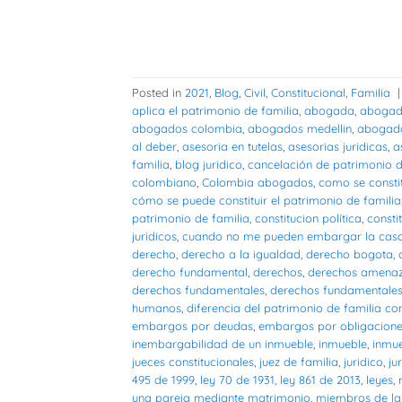
Posted in
2021
,
Blog
,
Civil
,
Constitucional
,
Familia
aplica el patrimonio de familia
,
abogada
,
abogad
abogados colombia
,
abogados medellin
,
abogado
al deber
,
asesoria en tutelas
,
asesorias juridicas
,
a
familia
,
blog juridico
,
cancelación de patrimonio d
colombiano
,
Colombia abogados
,
como se consti
cómo se puede constituir el patrimonio de familia
patrimonio de familia
,
constitucion política
,
consti
juridicos
,
cuando no me pueden embargar la cas
derecho
,
derecho a la igualdad
,
derecho bogota
,
derecho fundamental
,
derechos
,
derechos amena
derechos fundamentales
,
derechos fundamentales 
humanos
,
diferencia del patrimonio de familia con
embargos por deudas
,
embargos por obligacion
inembargabilidad de un inmueble
,
inmueble
,
inmu
jueces constitucionales
,
juez de familia
,
juridico
,
ju
495 de 1999
,
ley 70 de 1931
,
ley 861 de 2013
,
leyes
,
una pareja mediante matrimonio
,
miembros de la 