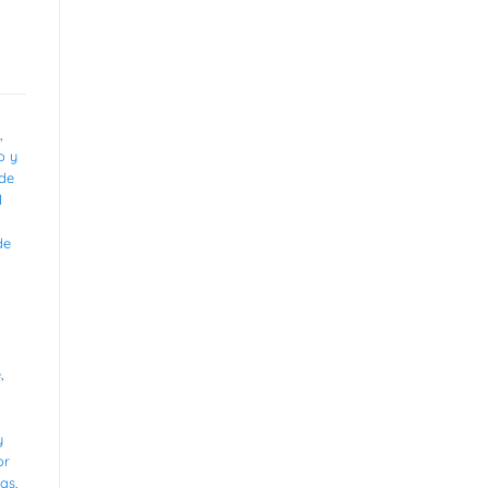
,
o y
 de
l
de
e
,
y
or
as
,