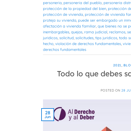
personeria
,
personeria del pueblo
,
personeria distr
protección de la propiedad del bien
,
protección d
protección de vivienda
,
protección de vivienda fam
proteja su vivienda
,
puede ser embargado un inmue
afectación a vivienda familiar
,
que bienes no se 
inembargables
,
quejas
,
rama judicial
,
reclamos
,
se
juridicos
,
solicitud
,
solicitudes
,
tips juridicos
,
todo s
hecho
,
violación de derechos fundamentales
,
vivi
derechos fundamentales
2021
,
BL
Todo lo que debes sa
POSTED ON
28 JU
28
Jun