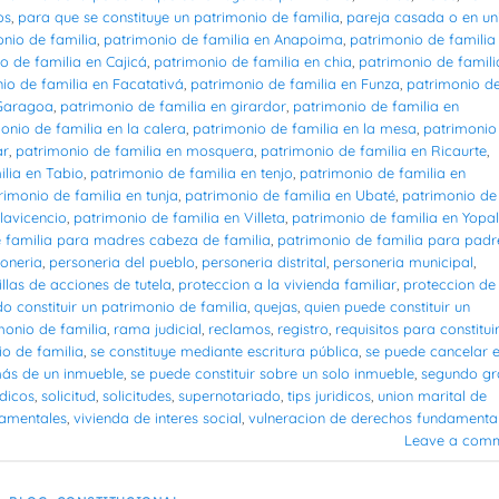
os
,
para que se constituye un patrimonio de familia
,
pareja casada o en un
nio de familia
,
patrimonio de familia en Anapoima
,
patrimonio de familia
o de familia en Cajicá
,
patrimonio de familia en chia
,
patrimonio de famili
io de familia en Facatativá
,
patrimonio de familia en Funza
,
patrimonio d
 Garagoa
,
patrimonio de familia en girardor
,
patrimonio de familia en
onio de familia en la calera
,
patrimonio de familia en la mesa
,
patrimonio
ar
,
patrimonio de familia en mosquera
,
patrimonio de familia en Ricaurte
,
ilia en Tabio
,
patrimonio de familia en tenjo
,
patrimonio de familia en
rimonio de familia en tunja
,
patrimonio de familia en Ubaté
,
patrimonio de
lavicencio
,
patrimonio de familia en Villeta
,
patrimonio de familia en Yopal
 familia para madres cabeza de familia
,
patrimonio de familia para padr
oneria
,
personeria del pueblo
,
personeria distrital
,
personeria municipal
,
illas de acciones de tutela
,
proteccion a la vivienda familiar
,
proteccion de 
o constituir un patrimonio de familia
,
quejas
,
quien puede constituir un
monio de familia
,
rama judicial
,
reclamos
,
registro
,
requisitos para constituir
io de familia
,
se constituye mediante escritura pública
,
se puede cancelar e
más de un inmueble
,
se puede constituir sobre un solo inmueble
,
segundo g
idicos
,
solicitud
,
solicitudes
,
supernotariado
,
tips juridicos
,
union marital de
damentales
,
vivienda de interes social
,
vulneracion de derechos fundamenta
Leave a com