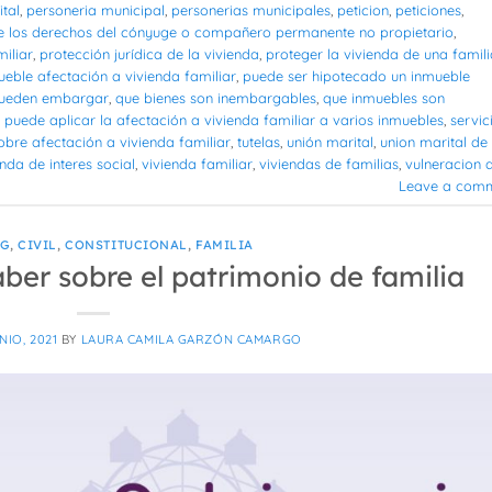
ital
,
personeria municipal
,
personerias municipales
,
peticion
,
peticiones
,
e los derechos del cónyuge o compañero permanente no propietario
,
iliar
,
protección jurídica de la vivienda
,
proteger la vivienda de una famili
ble afectación a vivienda familiar
,
puede ser hipotecado un inmueble
pueden embargar
,
que bienes son inembargables
,
que inmuebles son
 puede aplicar la afectación a vivienda familiar a varios inmuebles
,
servic
obre afectación a vivienda familiar
,
tutelas
,
unión marital
,
union marital de
enda de interes social
,
vivienda familiar
,
viviendas de familias
,
vulneracion 
Leave a com
OG
,
CIVIL
,
CONSTITUCIONAL
,
FAMILIA
ber sobre el patrimonio de familia
NIO, 2021
BY
LAURA CAMILA GARZÓN CAMARGO