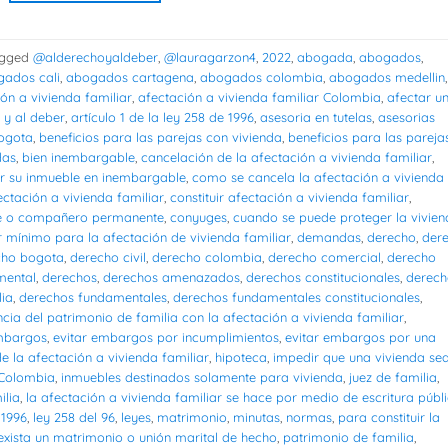
gged
@alderechoyaldeber
,
@lauragarzon4
,
2022
,
abogada
,
abogados
,
ados cali
,
abogados cartagena
,
abogados colombia
,
abogados medellin
,
ón a vivienda familiar
,
afectación a vivienda familiar Colombia
,
afectar u
 y al deber
,
artículo 1 de la ley 258 de 1996
,
asesoria en tutelas
,
asesorias
bogota
,
beneficios para las parejas con vivienda
,
beneficios para las pareja
das
,
bien inembargable
,
cancelación de la afectación a vivienda familiar
,
r su inmueble en inembargable
,
como se cancela la afectación a vivienda
ectación a vivienda familiar
,
constituir afectación a vivienda familiar
,
e o compañero permanente
,
conyuges
,
cuando se puede proteger la vivie
 mínimo para la afectación de vivienda familiar
,
demandas
,
derecho
,
der
cho bogota
,
derecho civil
,
derecho colombia
,
derecho comercial
,
derecho
mental
,
derechos
,
derechos amenazados
,
derechos constitucionales
,
derech
lia
,
derechos fundamentales
,
derechos fundamentales constitucionales
,
ncia del patrimonio de familia con la afectación a vivienda familiar
,
embargos
,
evitar embargos por incumplimientos
,
evitar embargos por una
e la afectación a vivienda familiar
,
hipoteca
,
impedir que una vivienda se
 Colombia
,
inmuebles destinados solamente para vivienda
,
juez de familia
,
ilia
,
la afectación a vivienda familiar se hace por medio de escritura públ
 1996
,
ley 258 del 96
,
leyes
,
matrimonio
,
minutas
,
normas
,
para constituir la
 exista un matrimonio o unión marital de hecho
,
patrimonio de familia
,