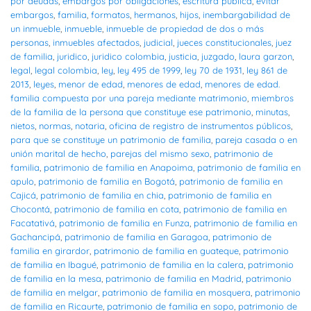
por deudas
,
embargos por obligaciones
,
escritura pública
,
evitar
embargos
,
familia
,
formatos
,
hermanos
,
hijos
,
inembargabilidad de
un inmueble
,
inmueble
,
inmueble de propiedad de dos o más
personas
,
inmuebles afectados
,
judicial
,
jueces constitucionales
,
juez
de familia
,
juridico
,
juridico colombia
,
justicia
,
juzgado
,
laura garzon
,
legal
,
legal colombia
,
ley
,
ley 495 de 1999
,
ley 70 de 1931
,
ley 861 de
2013
,
leyes
,
menor de edad
,
menores de edad
,
menores de edad.
familia compuesta por una pareja mediante matrimonio
,
miembros
de la familia de la persona que constituye ese patrimonio
,
minutas
,
nietos
,
normas
,
notaria
,
oficina de registro de instrumentos públicos
,
para que se constituye un patrimonio de familia
,
pareja casada o en
unión marital de hecho
,
parejas del mismo sexo
,
patrimonio de
familia
,
patrimonio de familia en Anapoima
,
patrimonio de familia en
apulo
,
patrimonio de familia en Bogotá
,
patrimonio de familia en
Cajicá
,
patrimonio de familia en chia
,
patrimonio de familia en
Chocontá
,
patrimonio de familia en cota
,
patrimonio de familia en
Facatativá
,
patrimonio de familia en Funza
,
patrimonio de familia en
Gachancipá
,
patrimonio de familia en Garagoa
,
patrimonio de
familia en girardor
,
patrimonio de familia en guateque
,
patrimonio
de familia en Ibagué
,
patrimonio de familia en la calera
,
patrimonio
de familia en la mesa
,
patrimonio de familia en Madrid
,
patrimonio
de familia en melgar
,
patrimonio de familia en mosquera
,
patrimonio
de familia en Ricaurte
,
patrimonio de familia en sopo
,
patrimonio de