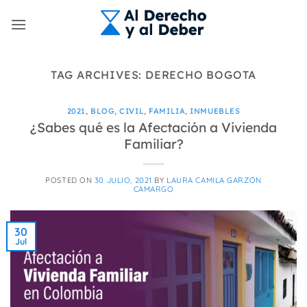
Skip
to
content
TAG ARCHIVES:
DERECHO BOGOTA
2021
,
BLOG
,
CIVIL
,
FAMILIA
,
INMUEBLES
¿Sabes qué es la Afectación a Vivienda
Familiar?
POSTED ON
30 JULIO, 2021
BY
LAURA CAMILA GARZÓN
CAMARGO
30
Jul