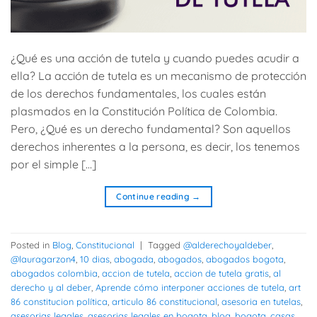
¿Qué es una acción de tutela y cuando puedes acudir a
ella? La acción de tutela es un mecanismo de protección
de los derechos fundamentales, los cuales están
plasmados en la Constitución Política de Colombia.
Pero, ¿Qué es un derecho fundamental? Son aquellos
derechos inherentes a la persona, es decir, los tenemos
por el simple […]
Continue reading
→
Posted in
Blog
,
Constitucional
|
Tagged
@alderechoyaldeber
,
@lauragarzon4
,
10 dias
,
abogada
,
abogados
,
abogados bogota
,
abogados colombia
,
accion de tutela
,
accion de tutela gratis
,
al
derecho y al deber
,
Aprende cómo interponer acciones de tutela
,
art
86 constitucion política
,
articulo 86 constitucional
,
asesoria en tutelas
,
asesorias legales
,
asesorias legales en bogota
,
blog
,
bogota
,
casas