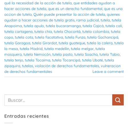
qué la necesidad de la acción de tutela
,
que entidades ayudan a
hacer acciones de tutela
,
que es un derecho fundamental
,
que es una
accion de tutela
,
Quién puede presentar la acción de tutela
,
quienes
ayudan a hacer acciones de tutela gratis
,
rama judicial
,
tutela
,
tutela
Anapoima
,
tutela apulo
,
tutela bucaramanga
,
tutela Cajicá
,
tutela cali
,
tutela cartagena
,
tutela chia
,
tutela Chocontá
,
tutela colombia
,
tutela
copo
,
tutela cota
,
tutela facatativa
,
tutela Funza
,
tutela Gachancipá
,
tutela Garagoa
,
tutela Girardot
,
tutela guateque
,
tutela la calera
,
tutela
la mesa
,
tutela Madrid
,
tutela medellin
,
tutela melgar
,
tutela
mosquera
,
tutela Nemocón
,
tutela pasto
,
tutela Soacha
,
tutela Tabio
,
tutela tenjo
,
tutela Tocaima
,
tutela Tocancipá
,
tutela Ubaté
,
tutela
zipaquira
,
tutelas
,
violación de derechos fundamentales
,
vulneracion
de derechos fundamentales
Leave a comment
Entradas recientes