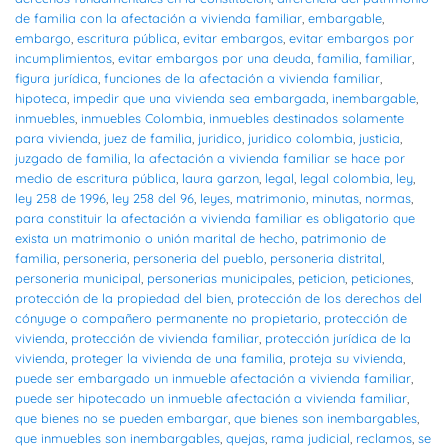
de familia con la afectación a vivienda familiar
,
embargable
,
embargo
,
escritura pública
,
evitar embargos
,
evitar embargos por
incumplimientos
,
evitar embargos por una deuda
,
familia
,
familiar
,
figura jurídica
,
funciones de la afectación a vivienda familiar
,
hipoteca
,
impedir que una vivienda sea embargada
,
inembargable
,
inmuebles
,
inmuebles Colombia
,
inmuebles destinados solamente
para vivienda
,
juez de familia
,
juridico
,
juridico colombia
,
justicia
,
juzgado de familia
,
la afectación a vivienda familiar se hace por
medio de escritura pública
,
laura garzon
,
legal
,
legal colombia
,
ley
,
ley 258 de 1996
,
ley 258 del 96
,
leyes
,
matrimonio
,
minutas
,
normas
,
para constituir la afectación a vivienda familiar es obligatorio que
exista un matrimonio o unión marital de hecho
,
patrimonio de
familia
,
personeria
,
personeria del pueblo
,
personeria distrital
,
personeria municipal
,
personerias municipales
,
peticion
,
peticiones
,
protección de la propiedad del bien
,
protección de los derechos del
cónyuge o compañero permanente no propietario
,
protección de
vivienda
,
protección de vivienda familiar
,
protección jurídica de la
vivienda
,
proteger la vivienda de una familia
,
proteja su vivienda
,
puede ser embargado un inmueble afectación a vivienda familiar
,
puede ser hipotecado un inmueble afectación a vivienda familiar
,
que bienes no se pueden embargar
,
que bienes son inembargables
,
que inmuebles son inembargables
,
quejas
,
rama judicial
,
reclamos
,
se