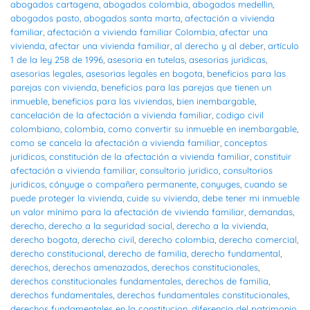
abogados cartagena
,
abogados colombia
,
abogados medellin
,
abogados pasto
,
abogados santa marta
,
afectación a vivienda
familiar
,
afectación a vivienda familiar Colombia
,
afectar una
vivienda
,
afectar una vivienda familiar
,
al derecho y al deber
,
artículo
1 de la ley 258 de 1996
,
asesoria en tutelas
,
asesorias juridicas
,
asesorias legales
,
asesorias legales en bogota
,
beneficios para las
parejas con vivienda
,
beneficios para las parejas que tienen un
inmueble
,
beneficios para las viviendas
,
bien inembargable
,
cancelación de la afectación a vivienda familiar
,
codigo civil
colombiano
,
colombia
,
como convertir su inmueble en inembargable
,
como se cancela la afectación a vivienda familiar
,
conceptos
juridicos
,
constitución de la afectación a vivienda familiar
,
constituir
afectación a vivienda familiar
,
consultorio juridico
,
consultorios
juridicos
,
cónyuge o compañero permanente
,
conyuges
,
cuando se
puede proteger la vivienda
,
cuide su vivienda
,
debe tener mi inmueble
un valor mínimo para la afectación de vivienda familiar
,
demandas
,
derecho
,
derecho a la seguridad social
,
derecho a la vivienda
,
derecho bogota
,
derecho civil
,
derecho colombia
,
derecho comercial
,
derecho constitucional
,
derecho de familia
,
derecho fundamental
,
derechos
,
derechos amenazados
,
derechos constitucionales
,
derechos constitucionales fundamentales
,
derechos de familia
,
derechos fundamentales
,
derechos fundamentales constitucionales
,
derechos fundamentales en la constitucion
,
diferencia del patrimonio