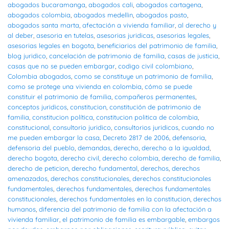
abogados bucaramanga
,
abogados cali
,
abogados cartagena
,
abogados colombia
,
abogados medellin
,
abogados pasto
,
abogados santa marta
,
afectación a vivienda familiar
,
al derecho y
al deber
,
asesoria en tutelas
,
asesorias juridicas
,
asesorias legales
,
asesorias legales en bogota
,
beneficiarios del patrimonio de familia
,
blog juridico
,
cancelación de patrimonio de familia
,
casas de justicia
,
casas que no se pueden embargar
,
codigo civil colombiano
,
Colombia abogados
,
como se constituye un patrimonio de familia
,
como se protege una vivienda en colombia
,
cómo se puede
constituir el patrimonio de familia
,
compañeros permanentes
,
conceptos juridicos
,
constitucion
,
constitución de patrimonio de
familia
,
constitucion política
,
constitucion politica de colombia
,
constitucional
,
consultorio juridico
,
consultorios juridicos
,
cuando no
me pueden embargar la casa
,
Decreto 2817 de 2006
,
defensoria
,
defensoria del pueblo
,
demandas
,
derecho
,
derecho a la igualdad
,
derecho bogota
,
derecho civil
,
derecho colombia
,
derecho de familia
,
derecho de peticion
,
derecho fundamental
,
derechos
,
derechos
amenazados
,
derechos constitucionales
,
derechos constitucionales
fundamentales
,
derechos fundamentales
,
derechos fundamentales
constitucionales
,
derechos fundamentales en la constitucion
,
derechos
humanos
,
diferencia del patrimonio de familia con la afectación a
vivienda familiar
,
el patrimonio de familia es embargable
,
embargos