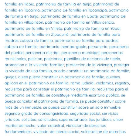
familia en Tabio
,
patrimonio de familia en tenjo
,
patrimonio de
familia en Tocaima
,
patrimonio de familia en Tocancipá
,
patrimonio
de familia en tunja
,
patrimonio de familia en Ubaté
,
patrimonio de
familia en villapinzón
,
patrimonio de familia en Villavicencio
,
patrimonio de familia en Villeta
,
patrimonio de familia en Yopal
,
patrimonio de familia en Zipaquirá
,
patrimonio de familia para
madres cabeza de familia
,
patrimonio de familia para padres
cabeza de familia
,
patrimonio inembargable
,
personeria
,
personeria
del pueblo
,
personeria distrital
,
personeria municipal
,
personerias
municipales
,
peticion
,
peticiones
,
plantillas de acciones de tutela
,
proteccion a la vivienda familiar
,
proteccion de la vivienda
,
proteger
la vivienda de una familia
,
puedo constituir un patrimonio de familia
,
quejas
,
quien puede constituir un patrimonio de familia
,
quienes
aplican en el patrimonio de familia
,
rama judicial
,
reclamos
,
registro
,
requisitos para constituir el patrimonio de familia
,
requisitos para el
patrimonio de familia
,
se constituye mediante escritura pública
,
se
puede cancelar el patrimonio de familia
,
se puede constituir sobre
más de un inmueble
,
se puede constituir sobre un solo inmueble
,
segundo grado de consanguinidad
,
seguridad social
,
servicios
juridicos
,
solicitud
,
solicitudes
,
supernotariado
,
tips juridicos
,
union
marital de hecho
,
valor catastral
,
violación de derechos
fundamentales
,
vivienda de interes social
,
vulneracion de derechos