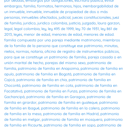
por deudas
,
embargos por obligaciones
,
escritura pública
,
evitar
embargos
,
familia
,
formatos
,
hermanos
,
hijos
,
inembargabilidad de
un inmueble
,
inmueble
,
inmueble de propiedad de dos o más
personas
,
inmuebles afectados
,
judicial
,
jueces constitucionales
,
juez
de familia
,
juridico
,
juridico colombia
,
justicia
,
juzgado
,
laura garzon
,
legal
,
legal colombia
,
ley
,
ley 495 de 1999
,
ley 70 de 1931
,
ley 861 de
2013
,
leyes
,
menor de edad
,
menores de edad
,
menores de edad.
familia compuesta por una pareja mediante matrimonio
,
miembros
de la familia de la persona que constituye ese patrimonio
,
minutas
,
nietos
,
normas
,
notaria
,
oficina de registro de instrumentos públicos
,
para que se constituye un patrimonio de familia
,
pareja casada o en
unión marital de hecho
,
parejas del mismo sexo
,
patrimonio de
familia
,
patrimonio de familia en Anapoima
,
patrimonio de familia en
apulo
,
patrimonio de familia en Bogotá
,
patrimonio de familia en
Cajicá
,
patrimonio de familia en chia
,
patrimonio de familia en
Chocontá
,
patrimonio de familia en cota
,
patrimonio de familia en
Facatativá
,
patrimonio de familia en Funza
,
patrimonio de familia en
Gachancipá
,
patrimonio de familia en Garagoa
,
patrimonio de
familia en girardor
,
patrimonio de familia en guateque
,
patrimonio
de familia en Ibagué
,
patrimonio de familia en la calera
,
patrimonio
de familia en la mesa
,
patrimonio de familia en Madrid
,
patrimonio
de familia en melgar
,
patrimonio de familia en mosquera
,
patrimonio
de familia en Ricaurte
,
patrimonio de familia en sopo
,
patrimonio de