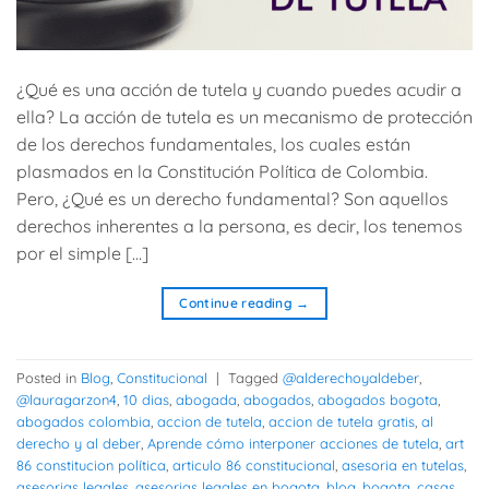
¿Qué es una acción de tutela y cuando puedes acudir a
ella? La acción de tutela es un mecanismo de protección
de los derechos fundamentales, los cuales están
plasmados en la Constitución Política de Colombia.
Pero, ¿Qué es un derecho fundamental? Son aquellos
derechos inherentes a la persona, es decir, los tenemos
por el simple […]
Continue reading
→
Posted in
Blog
,
Constitucional
|
Tagged
@alderechoyaldeber
,
@lauragarzon4
,
10 dias
,
abogada
,
abogados
,
abogados bogota
,
abogados colombia
,
accion de tutela
,
accion de tutela gratis
,
al
derecho y al deber
,
Aprende cómo interponer acciones de tutela
,
art
86 constitucion política
,
articulo 86 constitucional
,
asesoria en tutelas
,
asesorias legales
,
asesorias legales en bogota
,
blog
,
bogota
,
casas