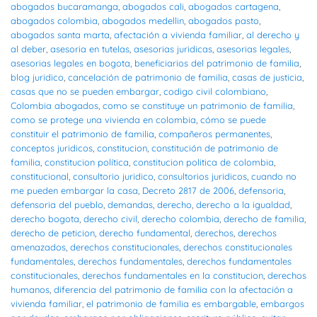
abogados bucaramanga
,
abogados cali
,
abogados cartagena
,
abogados colombia
,
abogados medellin
,
abogados pasto
,
abogados santa marta
,
afectación a vivienda familiar
,
al derecho y
al deber
,
asesoria en tutelas
,
asesorias juridicas
,
asesorias legales
,
asesorias legales en bogota
,
beneficiarios del patrimonio de familia
,
blog juridico
,
cancelación de patrimonio de familia
,
casas de justicia
,
casas que no se pueden embargar
,
codigo civil colombiano
,
Colombia abogados
,
como se constituye un patrimonio de familia
,
como se protege una vivienda en colombia
,
cómo se puede
constituir el patrimonio de familia
,
compañeros permanentes
,
conceptos juridicos
,
constitucion
,
constitución de patrimonio de
familia
,
constitucion política
,
constitucion politica de colombia
,
constitucional
,
consultorio juridico
,
consultorios juridicos
,
cuando no
me pueden embargar la casa
,
Decreto 2817 de 2006
,
defensoria
,
defensoria del pueblo
,
demandas
,
derecho
,
derecho a la igualdad
,
derecho bogota
,
derecho civil
,
derecho colombia
,
derecho de familia
,
derecho de peticion
,
derecho fundamental
,
derechos
,
derechos
amenazados
,
derechos constitucionales
,
derechos constitucionales
fundamentales
,
derechos fundamentales
,
derechos fundamentales
constitucionales
,
derechos fundamentales en la constitucion
,
derechos
humanos
,
diferencia del patrimonio de familia con la afectación a
vivienda familiar
,
el patrimonio de familia es embargable
,
embargos