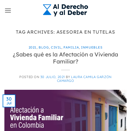
Skip
to
content
TAG ARCHIVES:
ASESORIA EN TUTELAS
2021
,
BLOG
,
CIVIL
,
FAMILIA
,
INMUEBLES
¿Sabes qué es la Afectación a Vivienda
Familiar?
POSTED ON
30 JULIO, 2021
BY
LAURA CAMILA GARZÓN
CAMARGO
30
Jul