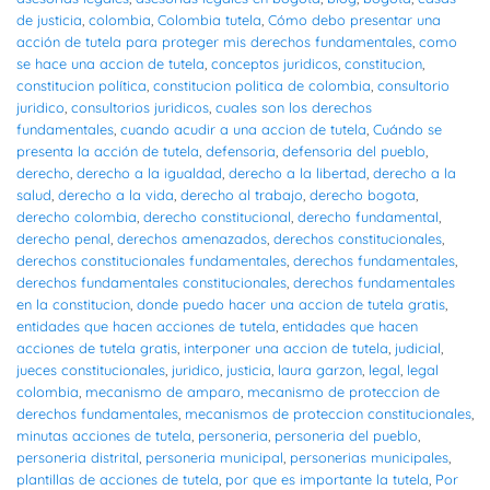
de justicia
,
colombia
,
Colombia tutela
,
Cómo debo presentar una
acción de tutela para proteger mis derechos fundamentales
,
como
se hace una accion de tutela
,
conceptos juridicos
,
constitucion
,
constitucion política
,
constitucion politica de colombia
,
consultorio
juridico
,
consultorios juridicos
,
cuales son los derechos
fundamentales
,
cuando acudir a una accion de tutela
,
Cuándo se
presenta la acción de tutela
,
defensoria
,
defensoria del pueblo
,
derecho
,
derecho a la igualdad
,
derecho a la libertad
,
derecho a la
salud
,
derecho a la vida
,
derecho al trabajo
,
derecho bogota
,
derecho colombia
,
derecho constitucional
,
derecho fundamental
,
derecho penal
,
derechos amenazados
,
derechos constitucionales
,
derechos constitucionales fundamentales
,
derechos fundamentales
,
derechos fundamentales constitucionales
,
derechos fundamentales
en la constitucion
,
donde puedo hacer una accion de tutela gratis
,
entidades que hacen acciones de tutela
,
entidades que hacen
acciones de tutela gratis
,
interponer una accion de tutela
,
judicial
,
jueces constitucionales
,
juridico
,
justicia
,
laura garzon
,
legal
,
legal
colombia
,
mecanismo de amparo
,
mecanismo de proteccion de
derechos fundamentales
,
mecanismos de proteccion constitucionales
,
minutas acciones de tutela
,
personeria
,
personeria del pueblo
,
personeria distrital
,
personeria municipal
,
personerias municipales
,
plantillas de acciones de tutela
,
por que es importante la tutela
,
Por