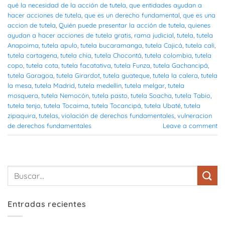
qué la necesidad de la acción de tutela
,
que entidades ayudan a
hacer acciones de tutela
,
que es un derecho fundamental
,
que es una
accion de tutela
,
Quién puede presentar la acción de tutela
,
quienes
ayudan a hacer acciones de tutela gratis
,
rama judicial
,
tutela
,
tutela
Anapoima
,
tutela apulo
,
tutela bucaramanga
,
tutela Cajicá
,
tutela cali
,
tutela cartagena
,
tutela chia
,
tutela Chocontá
,
tutela colombia
,
tutela
copo
,
tutela cota
,
tutela facatativa
,
tutela Funza
,
tutela Gachancipá
,
tutela Garagoa
,
tutela Girardot
,
tutela guateque
,
tutela la calera
,
tutela
la mesa
,
tutela Madrid
,
tutela medellin
,
tutela melgar
,
tutela
mosquera
,
tutela Nemocón
,
tutela pasto
,
tutela Soacha
,
tutela Tabio
,
tutela tenjo
,
tutela Tocaima
,
tutela Tocancipá
,
tutela Ubaté
,
tutela
zipaquira
,
tutelas
,
violación de derechos fundamentales
,
vulneracion
de derechos fundamentales
Leave a comment
Entradas recientes