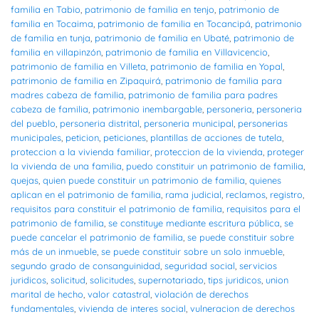
familia en Tabio
,
patrimonio de familia en tenjo
,
patrimonio de
familia en Tocaima
,
patrimonio de familia en Tocancipá
,
patrimonio
de familia en tunja
,
patrimonio de familia en Ubaté
,
patrimonio de
familia en villapinzón
,
patrimonio de familia en Villavicencio
,
patrimonio de familia en Villeta
,
patrimonio de familia en Yopal
,
patrimonio de familia en Zipaquirá
,
patrimonio de familia para
madres cabeza de familia
,
patrimonio de familia para padres
cabeza de familia
,
patrimonio inembargable
,
personeria
,
personeria
del pueblo
,
personeria distrital
,
personeria municipal
,
personerias
municipales
,
peticion
,
peticiones
,
plantillas de acciones de tutela
,
proteccion a la vivienda familiar
,
proteccion de la vivienda
,
proteger
la vivienda de una familia
,
puedo constituir un patrimonio de familia
,
quejas
,
quien puede constituir un patrimonio de familia
,
quienes
aplican en el patrimonio de familia
,
rama judicial
,
reclamos
,
registro
,
requisitos para constituir el patrimonio de familia
,
requisitos para el
patrimonio de familia
,
se constituye mediante escritura pública
,
se
puede cancelar el patrimonio de familia
,
se puede constituir sobre
más de un inmueble
,
se puede constituir sobre un solo inmueble
,
segundo grado de consanguinidad
,
seguridad social
,
servicios
juridicos
,
solicitud
,
solicitudes
,
supernotariado
,
tips juridicos
,
union
marital de hecho
,
valor catastral
,
violación de derechos
fundamentales
,
vivienda de interes social
,
vulneracion de derechos