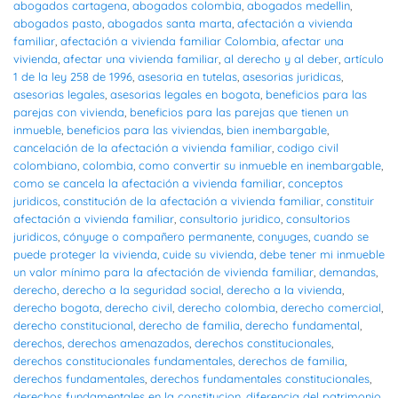
abogados cartagena
,
abogados colombia
,
abogados medellin
,
abogados pasto
,
abogados santa marta
,
afectación a vivienda
familiar
,
afectación a vivienda familiar Colombia
,
afectar una
vivienda
,
afectar una vivienda familiar
,
al derecho y al deber
,
artículo
1 de la ley 258 de 1996
,
asesoria en tutelas
,
asesorias juridicas
,
asesorias legales
,
asesorias legales en bogota
,
beneficios para las
parejas con vivienda
,
beneficios para las parejas que tienen un
inmueble
,
beneficios para las viviendas
,
bien inembargable
,
cancelación de la afectación a vivienda familiar
,
codigo civil
colombiano
,
colombia
,
como convertir su inmueble en inembargable
,
como se cancela la afectación a vivienda familiar
,
conceptos
juridicos
,
constitución de la afectación a vivienda familiar
,
constituir
afectación a vivienda familiar
,
consultorio juridico
,
consultorios
juridicos
,
cónyuge o compañero permanente
,
conyuges
,
cuando se
puede proteger la vivienda
,
cuide su vivienda
,
debe tener mi inmueble
un valor mínimo para la afectación de vivienda familiar
,
demandas
,
derecho
,
derecho a la seguridad social
,
derecho a la vivienda
,
derecho bogota
,
derecho civil
,
derecho colombia
,
derecho comercial
,
derecho constitucional
,
derecho de familia
,
derecho fundamental
,
derechos
,
derechos amenazados
,
derechos constitucionales
,
derechos constitucionales fundamentales
,
derechos de familia
,
derechos fundamentales
,
derechos fundamentales constitucionales
,
derechos fundamentales en la constitucion
,
diferencia del patrimonio