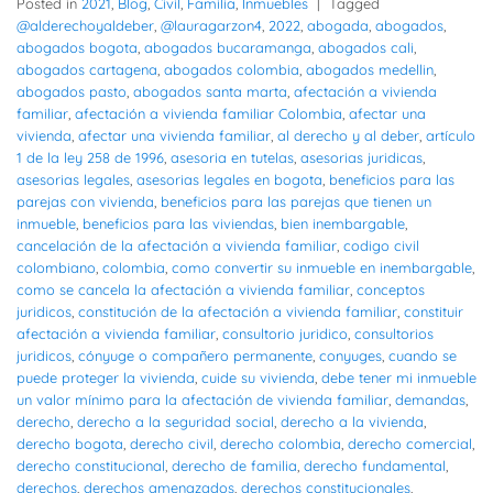
Posted in
2021
,
Blog
,
Civil
,
Familia
,
Inmuebles
|
Tagged
@alderechoyaldeber
,
@lauragarzon4
,
2022
,
abogada
,
abogados
,
abogados bogota
,
abogados bucaramanga
,
abogados cali
,
abogados cartagena
,
abogados colombia
,
abogados medellin
,
abogados pasto
,
abogados santa marta
,
afectación a vivienda
familiar
,
afectación a vivienda familiar Colombia
,
afectar una
vivienda
,
afectar una vivienda familiar
,
al derecho y al deber
,
artículo
1 de la ley 258 de 1996
,
asesoria en tutelas
,
asesorias juridicas
,
asesorias legales
,
asesorias legales en bogota
,
beneficios para las
parejas con vivienda
,
beneficios para las parejas que tienen un
inmueble
,
beneficios para las viviendas
,
bien inembargable
,
cancelación de la afectación a vivienda familiar
,
codigo civil
colombiano
,
colombia
,
como convertir su inmueble en inembargable
,
como se cancela la afectación a vivienda familiar
,
conceptos
juridicos
,
constitución de la afectación a vivienda familiar
,
constituir
afectación a vivienda familiar
,
consultorio juridico
,
consultorios
juridicos
,
cónyuge o compañero permanente
,
conyuges
,
cuando se
puede proteger la vivienda
,
cuide su vivienda
,
debe tener mi inmueble
un valor mínimo para la afectación de vivienda familiar
,
demandas
,
derecho
,
derecho a la seguridad social
,
derecho a la vivienda
,
derecho bogota
,
derecho civil
,
derecho colombia
,
derecho comercial
,
derecho constitucional
,
derecho de familia
,
derecho fundamental
,
derechos
,
derechos amenazados
,
derechos constitucionales
,