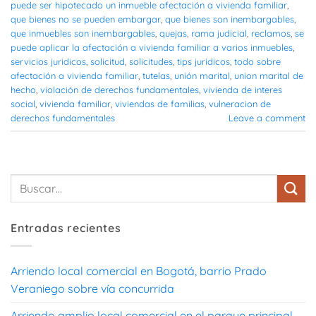
puede ser hipotecado un inmueble afectación a vivienda familiar
,
que bienes no se pueden embargar
,
que bienes son inembargables
,
que inmuebles son inembargables
,
quejas
,
rama judicial
,
reclamos
,
se
puede aplicar la afectación a vivienda familiar a varios inmuebles
,
servicios juridicos
,
solicitud
,
solicitudes
,
tips juridicos
,
todo sobre
afectación a vivienda familiar
,
tutelas
,
unión marital
,
union marital de
hecho
,
violación de derechos fundamentales
,
vivienda de interes
social
,
vivienda familiar
,
viviendas de familias
,
vulneracion de
derechos fundamentales
Leave a comment
Entradas recientes
Arriendo local comercial en Bogotá, barrio Prado
Veraniego sobre vía concurrida
Arriendo amplio local comercial en el parque principal