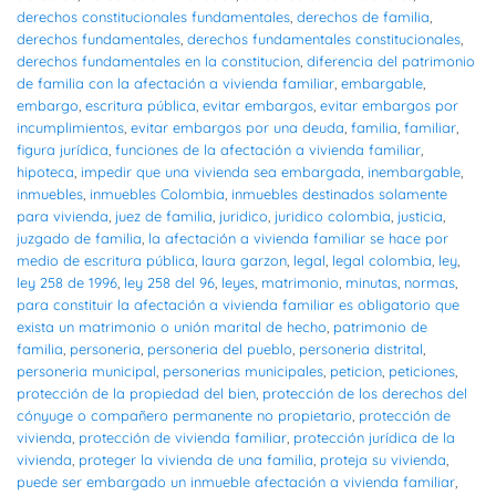
derechos constitucionales fundamentales
,
derechos de familia
,
derechos fundamentales
,
derechos fundamentales constitucionales
,
derechos fundamentales en la constitucion
,
diferencia del patrimonio
de familia con la afectación a vivienda familiar
,
embargable
,
embargo
,
escritura pública
,
evitar embargos
,
evitar embargos por
incumplimientos
,
evitar embargos por una deuda
,
familia
,
familiar
,
figura jurídica
,
funciones de la afectación a vivienda familiar
,
hipoteca
,
impedir que una vivienda sea embargada
,
inembargable
,
inmuebles
,
inmuebles Colombia
,
inmuebles destinados solamente
para vivienda
,
juez de familia
,
juridico
,
juridico colombia
,
justicia
,
juzgado de familia
,
la afectación a vivienda familiar se hace por
medio de escritura pública
,
laura garzon
,
legal
,
legal colombia
,
ley
,
ley 258 de 1996
,
ley 258 del 96
,
leyes
,
matrimonio
,
minutas
,
normas
,
para constituir la afectación a vivienda familiar es obligatorio que
exista un matrimonio o unión marital de hecho
,
patrimonio de
familia
,
personeria
,
personeria del pueblo
,
personeria distrital
,
personeria municipal
,
personerias municipales
,
peticion
,
peticiones
,
protección de la propiedad del bien
,
protección de los derechos del
cónyuge o compañero permanente no propietario
,
protección de
vivienda
,
protección de vivienda familiar
,
protección jurídica de la
vivienda
,
proteger la vivienda de una familia
,
proteja su vivienda
,
puede ser embargado un inmueble afectación a vivienda familiar
,