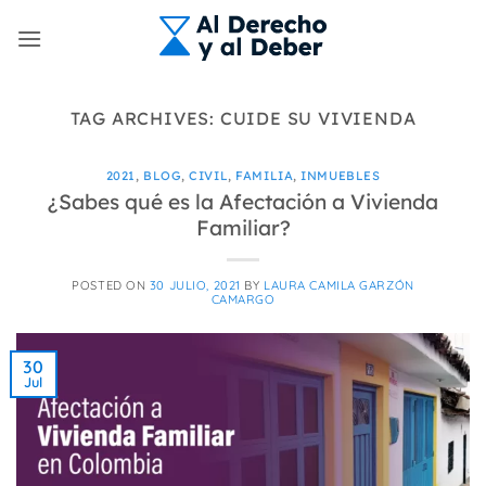
Skip
to
content
TAG ARCHIVES:
CUIDE SU VIVIENDA
2021
,
BLOG
,
CIVIL
,
FAMILIA
,
INMUEBLES
¿Sabes qué es la Afectación a Vivienda
Familiar?
POSTED ON
30 JULIO, 2021
BY
LAURA CAMILA GARZÓN
CAMARGO
30
Jul