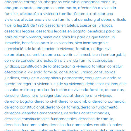
abogados cartagena
,
abogados colombia
,
abogados medellin
,
abogados pasto
,
abogados santa marta
,
afectación a vivienda
familiar
,
afectación a vivienda familiar Colombia
,
afectar una
vivienda
,
afectar una vivienda familiar
,
al derecho y al deber
,
artículo
1 de la ley 258 de 1996
,
asesoria en tutelas
,
asesorias juridicas
,
asesorias legales
,
asesorias legales en bogota
,
beneficios para las
parejas con vivienda
,
beneficios para las parejas que tienen un
inmueble
,
beneficios para las viviendas
,
bien inembargable
,
cancelación de la afectación a vivienda familiar
,
codigo civil
colombiano
,
colombia
,
como convertir su inmueble en inembargable
,
como se cancela la afectación a vivienda familiar
,
conceptos
juridicos
,
constitución de la afectación a vivienda familiar
,
constituir
afectación a vivienda familiar
,
consultorio juridico
,
consultorios
juridicos
,
cónyuge o compañero permanente
,
conyuges
,
cuando se
puede proteger la vivienda
,
cuide su vivienda
,
debe tener mi inmueble
un valor mínimo para la afectación de vivienda familiar
,
demandas
,
derecho
,
derecho a la seguridad social
,
derecho a la vivienda
,
derecho bogota
,
derecho civil
,
derecho colombia
,
derecho comercial
,
derecho constitucional
,
derecho de familia
,
derecho fundamental
,
derechos
,
derechos amenazados
,
derechos constitucionales
,
derechos constitucionales fundamentales
,
derechos de familia
,
derechos fundamentales
,
derechos fundamentales constitucionales
,
derechos fundamentales en la constitucion
,
diferencia del patrimonio