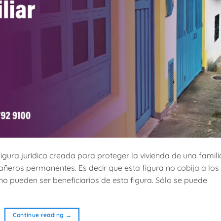
figura jurídica creada para proteger la vivienda de una famili
eros permanentes. Es decir que esta figura no cobija a los
e no pueden ser beneficiarios de esta figura. Sólo se puede
Continue reading
→