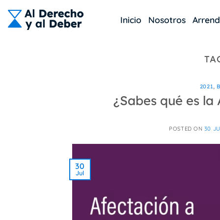
Skip
to
Inicio
Nosotros
Arren
content
TA
2021
,
¿Sabes qué es la 
POSTED ON
30 JU
30
Jul