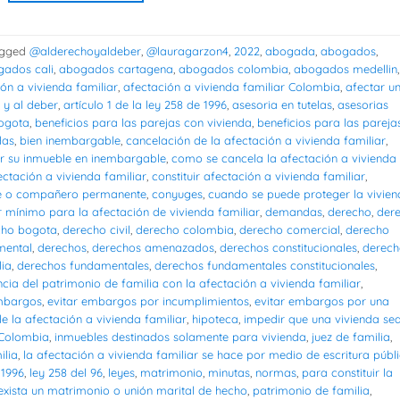
gged
@alderechoyaldeber
,
@lauragarzon4
,
2022
,
abogada
,
abogados
,
ados cali
,
abogados cartagena
,
abogados colombia
,
abogados medellin
,
ón a vivienda familiar
,
afectación a vivienda familiar Colombia
,
afectar u
 y al deber
,
artículo 1 de la ley 258 de 1996
,
asesoria en tutelas
,
asesorias
bogota
,
beneficios para las parejas con vivienda
,
beneficios para las pareja
das
,
bien inembargable
,
cancelación de la afectación a vivienda familiar
,
r su inmueble en inembargable
,
como se cancela la afectación a vivienda
ectación a vivienda familiar
,
constituir afectación a vivienda familiar
,
e o compañero permanente
,
conyuges
,
cuando se puede proteger la vivie
 mínimo para la afectación de vivienda familiar
,
demandas
,
derecho
,
der
cho bogota
,
derecho civil
,
derecho colombia
,
derecho comercial
,
derecho
mental
,
derechos
,
derechos amenazados
,
derechos constitucionales
,
derech
lia
,
derechos fundamentales
,
derechos fundamentales constitucionales
,
ncia del patrimonio de familia con la afectación a vivienda familiar
,
embargos
,
evitar embargos por incumplimientos
,
evitar embargos por una
e la afectación a vivienda familiar
,
hipoteca
,
impedir que una vivienda se
 Colombia
,
inmuebles destinados solamente para vivienda
,
juez de familia
,
ilia
,
la afectación a vivienda familiar se hace por medio de escritura públ
 1996
,
ley 258 del 96
,
leyes
,
matrimonio
,
minutas
,
normas
,
para constituir la
 exista un matrimonio o unión marital de hecho
,
patrimonio de familia
,