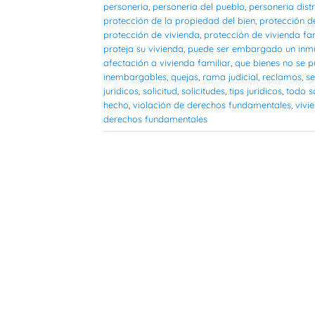
personeria
,
personeria del pueblo
,
personeria distr
protección de la propiedad del bien
,
protección d
protección de vivienda
,
protección de vivienda fam
proteja su vivienda
,
puede ser embargado un inmue
afectación a vivienda familiar
,
que bienes no se 
inembargables
,
quejas
,
rama judicial
,
reclamos
,
se
juridicos
,
solicitud
,
solicitudes
,
tips juridicos
,
todo s
hecho
,
violación de derechos fundamentales
,
vivi
derechos fundamentales