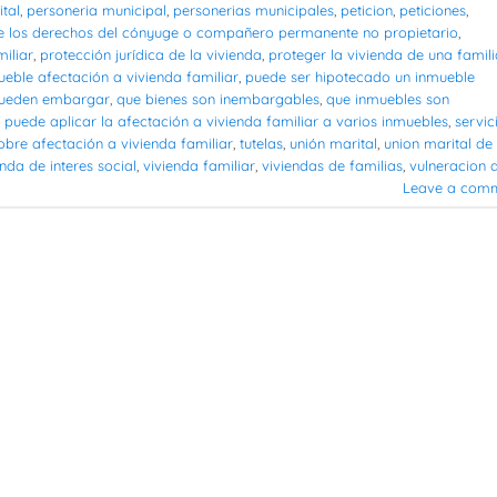
ital
,
personeria municipal
,
personerias municipales
,
peticion
,
peticiones
,
e los derechos del cónyuge o compañero permanente no propietario
,
iliar
,
protección jurídica de la vivienda
,
proteger la vivienda de una famili
ble afectación a vivienda familiar
,
puede ser hipotecado un inmueble
pueden embargar
,
que bienes son inembargables
,
que inmuebles son
 puede aplicar la afectación a vivienda familiar a varios inmuebles
,
servic
obre afectación a vivienda familiar
,
tutelas
,
unión marital
,
union marital de
enda de interes social
,
vivienda familiar
,
viviendas de familias
,
vulneracion 
Leave a com