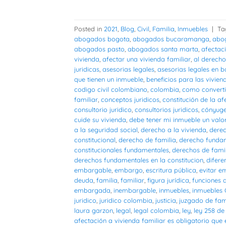
Posted in
2021
,
Blog
,
Civil
,
Familia
,
Inmuebles
|
Ta
abogados bogota
,
abogados bucaramanga
,
abog
abogados pasto
,
abogados santa marta
,
afectaci
vivienda
,
afectar una vivienda familiar
,
al derecho
juridicas
,
asesorias legales
,
asesorias legales en 
que tienen un inmueble
,
beneficios para las vivien
codigo civil colombiano
,
colombia
,
como converti
familiar
,
conceptos juridicos
,
constitución de la af
consultorio juridico
,
consultorios juridicos
,
cónyug
cuide su vivienda
,
debe tener mi inmueble un valor
a la seguridad social
,
derecho a la vivienda
,
dere
constitucional
,
derecho de familia
,
derecho funda
constitucionales fundamentales
,
derechos de fami
derechos fundamentales en la constitucion
,
difere
embargable
,
embargo
,
escritura pública
,
evitar 
deuda
,
familia
,
familiar
,
figura jurídica
,
funciones d
embargada
,
inembargable
,
inmuebles
,
inmuebles
juridico
,
juridico colombia
,
justicia
,
juzgado de fam
laura garzon
,
legal
,
legal colombia
,
ley
,
ley 258 de
afectación a vivienda familiar es obligatorio que