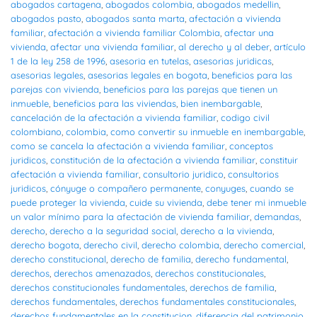
abogados cartagena
,
abogados colombia
,
abogados medellin
,
abogados pasto
,
abogados santa marta
,
afectación a vivienda
familiar
,
afectación a vivienda familiar Colombia
,
afectar una
vivienda
,
afectar una vivienda familiar
,
al derecho y al deber
,
artículo
1 de la ley 258 de 1996
,
asesoria en tutelas
,
asesorias juridicas
,
asesorias legales
,
asesorias legales en bogota
,
beneficios para las
parejas con vivienda
,
beneficios para las parejas que tienen un
inmueble
,
beneficios para las viviendas
,
bien inembargable
,
cancelación de la afectación a vivienda familiar
,
codigo civil
colombiano
,
colombia
,
como convertir su inmueble en inembargable
,
como se cancela la afectación a vivienda familiar
,
conceptos
juridicos
,
constitución de la afectación a vivienda familiar
,
constituir
afectación a vivienda familiar
,
consultorio juridico
,
consultorios
juridicos
,
cónyuge o compañero permanente
,
conyuges
,
cuando se
puede proteger la vivienda
,
cuide su vivienda
,
debe tener mi inmueble
un valor mínimo para la afectación de vivienda familiar
,
demandas
,
derecho
,
derecho a la seguridad social
,
derecho a la vivienda
,
derecho bogota
,
derecho civil
,
derecho colombia
,
derecho comercial
,
derecho constitucional
,
derecho de familia
,
derecho fundamental
,
derechos
,
derechos amenazados
,
derechos constitucionales
,
derechos constitucionales fundamentales
,
derechos de familia
,
derechos fundamentales
,
derechos fundamentales constitucionales
,
derechos fundamentales en la constitucion
,
diferencia del patrimonio