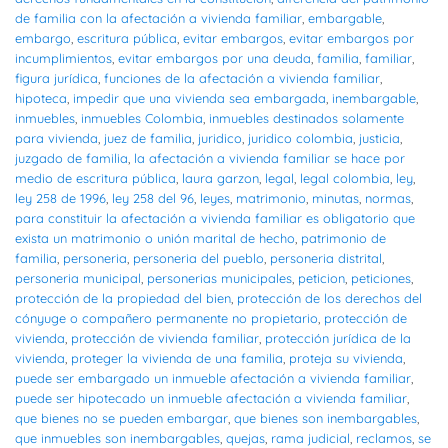
de familia con la afectación a vivienda familiar
,
embargable
,
embargo
,
escritura pública
,
evitar embargos
,
evitar embargos por
incumplimientos
,
evitar embargos por una deuda
,
familia
,
familiar
,
figura jurídica
,
funciones de la afectación a vivienda familiar
,
hipoteca
,
impedir que una vivienda sea embargada
,
inembargable
,
inmuebles
,
inmuebles Colombia
,
inmuebles destinados solamente
para vivienda
,
juez de familia
,
juridico
,
juridico colombia
,
justicia
,
juzgado de familia
,
la afectación a vivienda familiar se hace por
medio de escritura pública
,
laura garzon
,
legal
,
legal colombia
,
ley
,
ley 258 de 1996
,
ley 258 del 96
,
leyes
,
matrimonio
,
minutas
,
normas
,
para constituir la afectación a vivienda familiar es obligatorio que
exista un matrimonio o unión marital de hecho
,
patrimonio de
familia
,
personeria
,
personeria del pueblo
,
personeria distrital
,
personeria municipal
,
personerias municipales
,
peticion
,
peticiones
,
protección de la propiedad del bien
,
protección de los derechos del
cónyuge o compañero permanente no propietario
,
protección de
vivienda
,
protección de vivienda familiar
,
protección jurídica de la
vivienda
,
proteger la vivienda de una familia
,
proteja su vivienda
,
puede ser embargado un inmueble afectación a vivienda familiar
,
puede ser hipotecado un inmueble afectación a vivienda familiar
,
que bienes no se pueden embargar
,
que bienes son inembargables
,
que inmuebles son inembargables
,
quejas
,
rama judicial
,
reclamos
,
se