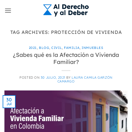
Skip
to
content
TAG ARCHIVES:
PROTECCIÓN DE VIVIENDA
2021
,
BLOG
,
CIVIL
,
FAMILIA
,
INMUEBLES
¿Sabes qué es la Afectación a Vivienda
Familiar?
POSTED ON
30 JULIO, 2021
BY
LAURA CAMILA GARZÓN
CAMARGO
30
Jul