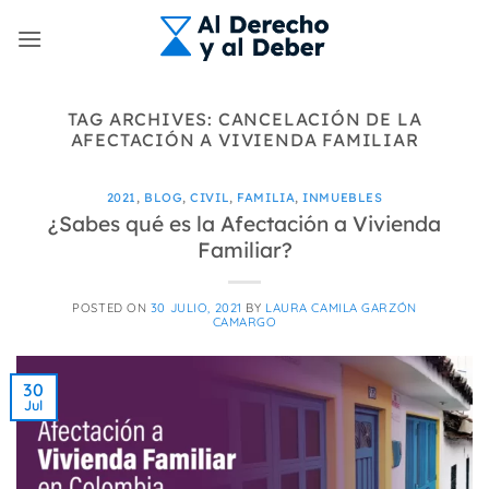
Skip
to
content
TAG ARCHIVES:
CANCELACIÓN DE LA
AFECTACIÓN A VIVIENDA FAMILIAR
2021
,
BLOG
,
CIVIL
,
FAMILIA
,
INMUEBLES
¿Sabes qué es la Afectación a Vivienda
Familiar?
POSTED ON
30 JULIO, 2021
BY
LAURA CAMILA GARZÓN
CAMARGO
30
Jul