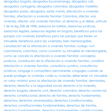
abogados bogota
,
abogados bucaramanga
,
abogados cali
,
abogados cartagena
,
abogados colombia
,
abogados medellin
,
abogados pasto
,
abogados santa marta
,
afectación a vivienda
familiar
,
afectación a vivienda familiar Colombia
,
afectar una
vivienda
,
afectar una vivienda familiar
,
al derecho y al deber
,
artículo
1 de la ley 258 de 1996
,
asesoria en tutelas
,
asesorias juridicas
,
asesorias legales
,
asesorias legales en bogota
,
beneficios para las
parejas con vivienda
,
beneficios para las parejas que tienen un
inmueble
,
beneficios para las viviendas
,
bien inembargable
,
cancelación de la afectación a vivienda familiar
,
codigo civil
colombiano
,
colombia
,
como convertir su inmueble en inembargable
,
como se cancela la afectación a vivienda familiar
,
conceptos
juridicos
,
constitución de la afectación a vivienda familiar
,
constituir
afectación a vivienda familiar
,
consultorio juridico
,
consultorios
juridicos
,
cónyuge o compañero permanente
,
conyuges
,
cuando se
puede proteger la vivienda
,
cuide su vivienda
,
debe tener mi inmueble
un valor mínimo para la afectación de vivienda familiar
,
demandas
,
derecho
,
derecho a la seguridad social
,
derecho a la vivienda
,
derecho bogota
,
derecho civil
,
derecho colombia
,
derecho comercial
,
derecho constitucional
,
derecho de familia
,
derecho fundamental
,
derechos
,
derechos amenazados
,
derechos constitucionales
,
derechos constitucionales fundamentales
,
derechos de familia
,
derechos fundamentales
,
derechos fundamentales constitucionales
,