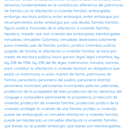
derechos fundamentales en la constitucion
,
diferencia del patrimonio
de familia con la afectación a vivienda familiar
,
embargable
,
embargo
,
escritura pública
,
evitar embargos
,
evitar embargos por
incumplimientos
,
evitar embargos por una deuda
,
familia
,
familiar
,
figura jurídica
,
funciones de la afectación a vivienda familiar
,
hipoteca
,
impedir que una vivienda sea embargada
,
inembargable
,
inmuebles
,
inmuebles Colombia
,
inmuebles destinados solamente
para vivienda
,
juez de familia
,
juridico
,
juridico colombia
,
justicia
,
juzgado de familia
,
la afectación a vivienda familiar se hace por
medio de escritura pública
,
laura garzon
,
legal
,
legal colombia
,
ley
,
ley 258 de 1996
,
ley 258 del 96
,
leyes
,
matrimonio
,
minutas
,
normas
,
para constituir la afectación a vivienda familiar es obligatorio que
exista un matrimonio o unión marital de hecho
,
patrimonio de
familia
,
personeria
,
personeria del pueblo
,
personeria distrital
,
personeria municipal
,
personerias municipales
,
peticion
,
peticiones
,
protección de la propiedad del bien
,
protección de los derechos del
cónyuge o compañero permanente no propietario
,
protección de
vivienda
,
protección de vivienda familiar
,
protección jurídica de la
vivienda
,
proteger la vivienda de una familia
,
proteja su vivienda
,
puede ser embargado un inmueble afectación a vivienda familiar
,
puede ser hipotecado un inmueble afectación a vivienda familiar
,
que bienes no se pueden embargar
,
que bienes son inembargables
,