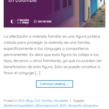
La afectación a vivienda familiar es una figura jurídica
creada para proteger la vivienda de una familia,
específicamente a los cónyuges o compañeros
permanentes. Es decir que esta figura no cobija a los
hijos, terceros u otros familiares, ya que no pueden ser
beneficiarios de esta figura. Sólo se puede constituir a
favor el cónyuge […]
Continue reading
→
Posted in
2021
,
Blog
,
Civil
,
Familia
,
Inmuebles
|
Tagged
@alderechoyaldeber
,
@lauragarzon4
,
2022
,
abogada
,
abogados
,