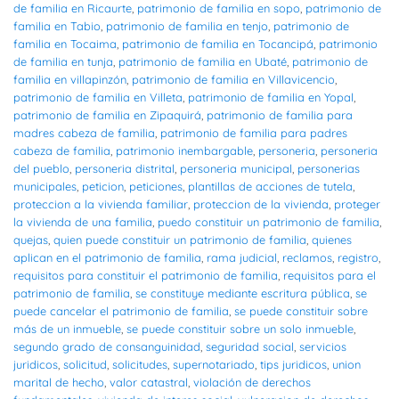
de familia en Ricaurte
,
patrimonio de familia en sopo
,
patrimonio de
familia en Tabio
,
patrimonio de familia en tenjo
,
patrimonio de
familia en Tocaima
,
patrimonio de familia en Tocancipá
,
patrimonio
de familia en tunja
,
patrimonio de familia en Ubaté
,
patrimonio de
familia en villapinzón
,
patrimonio de familia en Villavicencio
,
patrimonio de familia en Villeta
,
patrimonio de familia en Yopal
,
patrimonio de familia en Zipaquirá
,
patrimonio de familia para
madres cabeza de familia
,
patrimonio de familia para padres
cabeza de familia
,
patrimonio inembargable
,
personeria
,
personeria
del pueblo
,
personeria distrital
,
personeria municipal
,
personerias
municipales
,
peticion
,
peticiones
,
plantillas de acciones de tutela
,
proteccion a la vivienda familiar
,
proteccion de la vivienda
,
proteger
la vivienda de una familia
,
puedo constituir un patrimonio de familia
,
quejas
,
quien puede constituir un patrimonio de familia
,
quienes
aplican en el patrimonio de familia
,
rama judicial
,
reclamos
,
registro
,
requisitos para constituir el patrimonio de familia
,
requisitos para el
patrimonio de familia
,
se constituye mediante escritura pública
,
se
puede cancelar el patrimonio de familia
,
se puede constituir sobre
más de un inmueble
,
se puede constituir sobre un solo inmueble
,
segundo grado de consanguinidad
,
seguridad social
,
servicios
juridicos
,
solicitud
,
solicitudes
,
supernotariado
,
tips juridicos
,
union
marital de hecho
,
valor catastral
,
violación de derechos