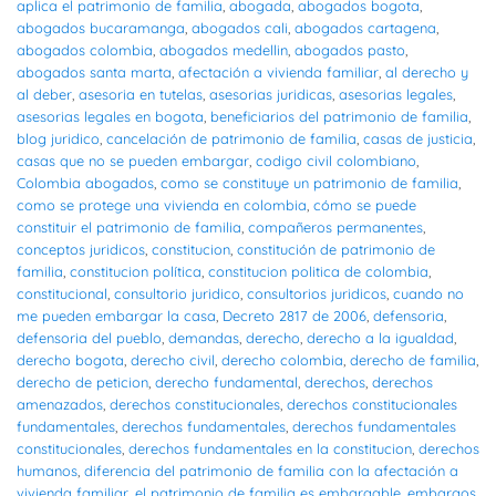
aplica el patrimonio de familia
,
abogada
,
abogados bogota
,
abogados bucaramanga
,
abogados cali
,
abogados cartagena
,
abogados colombia
,
abogados medellin
,
abogados pasto
,
abogados santa marta
,
afectación a vivienda familiar
,
al derecho y
al deber
,
asesoria en tutelas
,
asesorias juridicas
,
asesorias legales
,
asesorias legales en bogota
,
beneficiarios del patrimonio de familia
,
blog juridico
,
cancelación de patrimonio de familia
,
casas de justicia
,
casas que no se pueden embargar
,
codigo civil colombiano
,
Colombia abogados
,
como se constituye un patrimonio de familia
,
como se protege una vivienda en colombia
,
cómo se puede
constituir el patrimonio de familia
,
compañeros permanentes
,
conceptos juridicos
,
constitucion
,
constitución de patrimonio de
familia
,
constitucion política
,
constitucion politica de colombia
,
constitucional
,
consultorio juridico
,
consultorios juridicos
,
cuando no
me pueden embargar la casa
,
Decreto 2817 de 2006
,
defensoria
,
defensoria del pueblo
,
demandas
,
derecho
,
derecho a la igualdad
,
derecho bogota
,
derecho civil
,
derecho colombia
,
derecho de familia
,
derecho de peticion
,
derecho fundamental
,
derechos
,
derechos
amenazados
,
derechos constitucionales
,
derechos constitucionales
fundamentales
,
derechos fundamentales
,
derechos fundamentales
constitucionales
,
derechos fundamentales en la constitucion
,
derechos
humanos
,
diferencia del patrimonio de familia con la afectación a
vivienda familiar
,
el patrimonio de familia es embargable
,
embargos