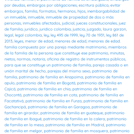
por deudas
,
embargos por obligaciones
,
escritura pública
,
evitar
embargos
,
familia
,
formatos
,
hermanos
,
hijos
,
inembargabilidad de
un inmueble
,
inmueble
,
inmueble de propiedad de dos o más
personas
,
inmuebles afectados
,
judicial
,
jueces constitucionales
,
juez
de familia
,
juridico
,
juridico colombia
,
justicia
,
juzgado
,
laura garzon
,
legal
,
legal colombia
,
ley
,
ley 495 de 1999
,
ley 70 de 1931
,
ley 861 de
2013
,
leyes
,
menor de edad
,
menores de edad
,
menores de edad.
familia compuesta por una pareja mediante matrimonio
,
miembros
de la familia de la persona que constituye ese patrimonio
,
minutas
,
nietos
,
normas
,
notaria
,
oficina de registro de instrumentos públicos
,
para que se constituye un patrimonio de familia
,
pareja casada o en
unión marital de hecho
,
parejas del mismo sexo
,
patrimonio de
familia
,
patrimonio de familia en Anapoima
,
patrimonio de familia en
apulo
,
patrimonio de familia en Bogotá
,
patrimonio de familia en
Cajicá
,
patrimonio de familia en chia
,
patrimonio de familia en
Chocontá
,
patrimonio de familia en cota
,
patrimonio de familia en
Facatativá
,
patrimonio de familia en Funza
,
patrimonio de familia en
Gachancipá
,
patrimonio de familia en Garagoa
,
patrimonio de
familia en girardor
,
patrimonio de familia en guateque
,
patrimonio
de familia en Ibagué
,
patrimonio de familia en la calera
,
patrimonio
de familia en la mesa
,
patrimonio de familia en Madrid
,
patrimonio
de familia en melgar
,
patrimonio de familia en mosquera
,
patrimonio